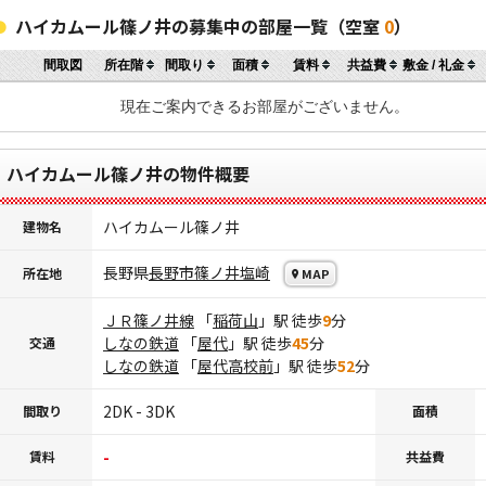
ハイカムール篠ノ井の募集中の部屋一覧（空室
0
）
間取図
所在階
間取り
面積
賃料
共益費
敷金 / 礼金
現在ご案内できるお部屋がございません。
ハイカムール篠ノ井の物件概要
ハイカムール篠ノ井
建物名
長野県
長野市
篠ノ井塩崎
所在地
MAP
ＪＲ篠ノ井線
「
稲荷山
」駅 徒歩
9
分
しなの鉄道
「
屋代
」駅 徒歩
45
分
交通
しなの鉄道
「
屋代高校前
」駅 徒歩
52
分
2DK - 3DK
間取り
面積
-
賃料
共益費