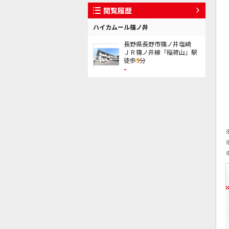
閲覧履歴
ハイカムール篠ノ井
長野県長野市篠ノ井塩崎
ＪＲ篠ノ井線「稲荷山」駅
徒歩
9
分
-