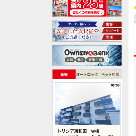
新築
オートロック
ペット相談
08/06
トリシア東和田 W棟