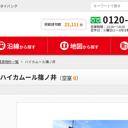
ンタイバンク
0120
23,111
掲載建物数
件
営業時間：10:00～18:00
定休日：火曜日(1～3月は
沿線
地図
から探す
から探す
賃貸物件一覧
ハイカムール篠ノ井
ハイカムール篠ノ井
（空室
0
）