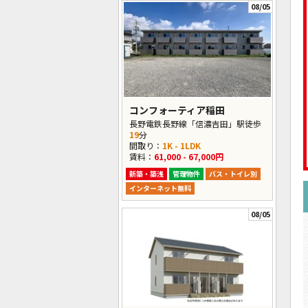
08/05
コンフォーティア稲田
長野電鉄長野線「信濃吉田」駅徒歩
19
分
間取り：
1K - 1LDK
賃料：
61,000 - 67,000円
新築・築浅
管理物件
バス・トイレ別
インターネット無料
08/05