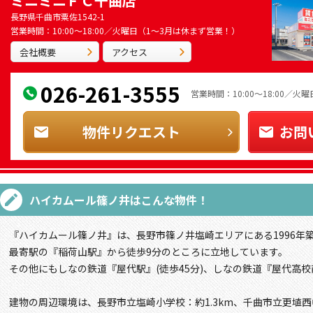
ミニミニＦＣ千曲店
長野県千曲市粟佐1542-1
営業時間：10:00～18:00／火曜日（1～3月は休まず営業！）
会社概要
アクセス
026-261-3555
営業時間：10:00～18:00／
物件リクエスト
お問
ハイカムール篠ノ井
はこんな物件！
『ハイカムール篠ノ井』は、長野市篠ノ井塩崎エリアにある1996年
最寄駅の『稲荷山駅』から徒歩9分のところに立地しています。
その他にもしなの鉄道『屋代駅』(徒歩45分)、しなの鉄道『屋代高校
建物の周辺環境は、長野市立塩崎小学校：約1.3km、千曲市立更埴西