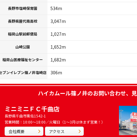
534m
長野市塩崎保育園
3,047m
長野県屋代南高校
1,027m
稲荷山駅前郵便局
1,652m
山崎公園
1,682m
稲荷山医療福祉センター
306m
セブンイレブン篠ノ井塩崎店
ハイカムール篠ノ井
のお問い合わせ、見
ミニミニＦＣ千曲店
長野県千曲市粟佐1542-1
営業時間：10:00～18:00／火曜日（1～3月は休まず営業！）
会社概要
アクセス