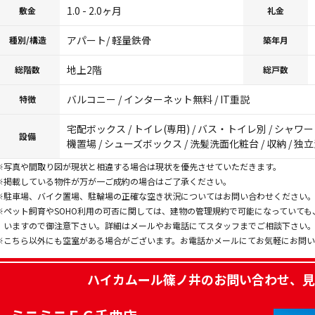
1.0 - 2.0ヶ月
敷金
礼金
アパート/ 軽量鉄骨
種別/構造
築年月
地上2階
総階数
総戸数
バルコニー / インターネット無料 / IT重説
特徴
宅配ボックス / トイレ(専用) / バス・トイレ別 / シャワー /
設備
機置場 / シューズボックス / 洗髪洗面化粧台 / 収納 / 独
※写真や間取り図が現状と相違する場合は現状を優先させていただきます。
※掲載している物件が万が一ご成約の場合はご了承ください。
※駐車場、バイク置場、駐輪場の正確な空き状況についてはお問い合わせください
※ペット飼育やSOHO利用の可否に関しては、建物の管理規約で可能になっていて
いますので御注意下さい。詳細はメールやお電話にてスタッフまでご相談下さい
※こちら以外にも空室がある場合がございます。お電話かメールにてお気軽にお問
ハイカムール篠ノ井
のお問い合わせ、見