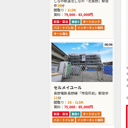
しなの鉄道北しなの「北長野」駅徒
歩
26
分
間取り：
1LDK
賃料：
79,000 - 83,000円
新築・築浅
敷金0
オートロック
バス・トイレ別
インターネット無料
オール電化
08/06
セルメイユール
長野電鉄長野線「市役所前」駅徒歩
11
分
間取り：
1K - 1LDK
賃料：
75,000 - 85,000円
新築・築浅
敷金0
オートロック
バス・トイレ別
インターネット無料