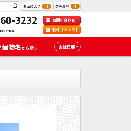
0
1
お気に入り
閲覧履歴
-60-3232
お問い合わせ
物件リクエスト
無休で営業)
建物名
会社概要
から探す