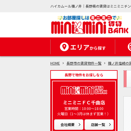
ハイカムール篠ノ井｜長野県の賃貸はミニミニチ
エリア
から探す
HOME
長野市の賃貸物件一覧
篠ノ井塩崎の
長野で物件をお探しなら
ミニミニＦＣ千曲店
営業時間：10:00～18:00
火曜日（1～3月は休まず営業！）
会社概要
店舗一覧