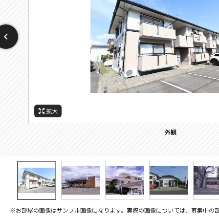
拡大
拡大
拡大
拡大
拡大
拡大
拡大
周辺施設：高校・高専
周辺施設：コンビニ
周辺施設：郵便局
周辺施設：中学校
周辺施設：小学校
周辺施設：病院
外観
※お部屋の画像はサンプル画像になります。実際の画像については、募集中の