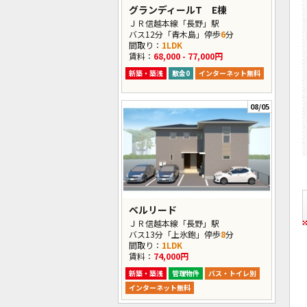
グランディールT E棟
ＪＲ信越本線「長野」駅
バス12分「青木島」停歩
6
分
間取り：
1LDK
賃料：
68,000 - 77,000円
新築・築浅
敷金0
インターネット無料
08/05
ベルリード
ＪＲ信越本線「長野」駅
バス13分「上氷鉋」停歩
8
分
間取り：
1LDK
賃料：
74,000円
新築・築浅
管理物件
バス・トイレ別
インターネット無料