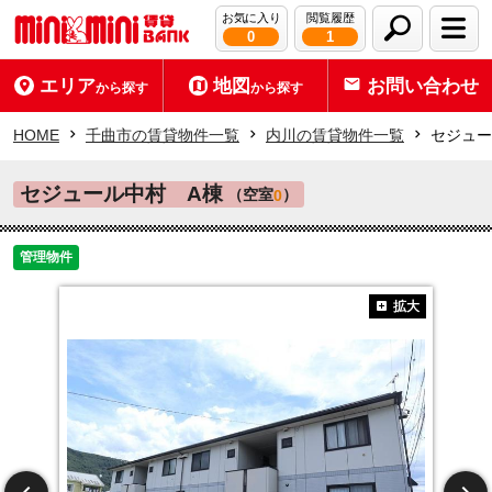
お気に入り
閲覧履歴
0
1
エリア
地図
お問い合わせ
から探す
から探す
HOME
千曲市の賃貸物件一覧
内川の賃貸物件一覧
セジュー
セジュール中村 A棟
（空室
）
0
管理物件
拡大