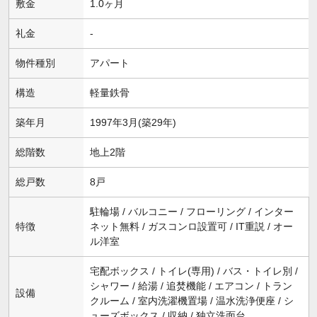
敷金
1.0ヶ月
礼金
-
物件種別
アパート
構造
軽量鉄骨
築年月
1997年3月(築29年)
総階数
地上2階
総戸数
8戸
駐輪場 / バルコニー / フローリング / インター
特徴
ネット無料 / ガスコンロ設置可 / IT重説 / オー
ル洋室
宅配ボックス / トイレ(専用) / バス・トイレ別 /
シャワー / 給湯 / 追焚機能 / エアコン / トラン
設備
クルーム / 室内洗濯機置場 / 温水洗浄便座 / シ
ューズボックス / 収納 / 独立洗面台