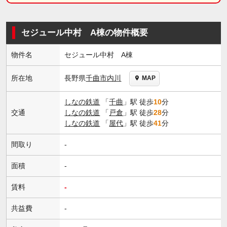
セジュール中村 A棟の物件概要
物件名
セジュール中村 A棟
長野県
千曲市
内川
所在地
MAP
しなの鉄道
「
千曲
」駅 徒歩
10
分
交通
しなの鉄道
「
戸倉
」駅 徒歩
28
分
しなの鉄道
「
屋代
」駅 徒歩
41
分
間取り
-
面積
-
賃料
-
共益費
-