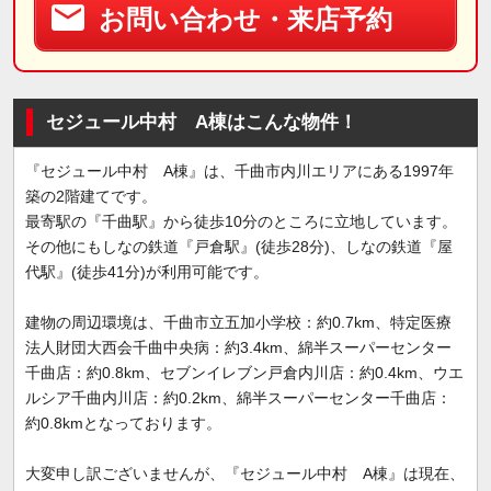
お問い合わせ・来店予約
セジュール中村 A棟はこんな物件！
『セジュール中村 A棟』は、千曲市内川エリアにある1997年
築の2階建てです。
最寄駅の『千曲駅』から徒歩10分のところに立地しています。
その他にもしなの鉄道『戸倉駅』(徒歩28分)、しなの鉄道『屋
代駅』(徒歩41分)が利用可能です。
建物の周辺環境は、千曲市立五加小学校：約0.7km、特定医療
法人財団大西会千曲中央病：約3.4km、綿半スーパーセンター
千曲店：約0.8km、セブンイレブン戸倉内川店：約0.4km、ウエ
ルシア千曲内川店：約0.2km、綿半スーパーセンター千曲店：
約0.8kmとなっております。
大変申し訳ございませんが、『セジュール中村 A棟』は現在、