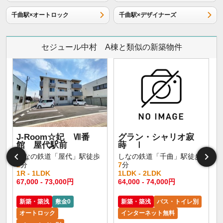
千曲駅×オートロック
千曲駅×デザイナーズ
セジュール中村 A棟と類似の新築物件
J-Room☆妃 Ⅶ番
グラン・シャリオ寂
館 屋代駅前
蒔 Ⅰ
しなの鉄道「屋代」駅徒歩
しなの鉄道「千曲」駅徒歩
2
分
7
分
1R - 1LDK
1LDK - 2LDK
67,000 - 73,000円
64,000 - 74,000円
新築・築浅
敷金0
新築・築浅
バス・トイレ別
オートロック
インターネット無料