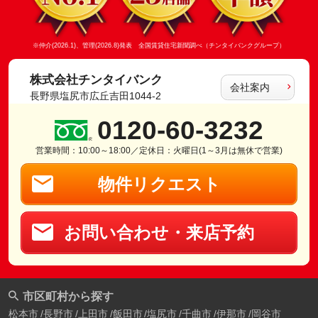
※仲介(2026.1)、管理(2026.8)発表 全国賃貸住宅新聞調べ（チンタイバンクグループ）
株式会社チンタイバンク
会社案内
長野県塩尻市広丘吉田1044-2
0120-60-3232
営業時間：10:00～18:00／定休日：火曜日(1～3月は無休で営業)
物件リクエスト
お問い合わせ・来店予約
市区町村から探す
松本市
長野市
上田市
飯田市
塩尻市
千曲市
伊那市
岡谷市