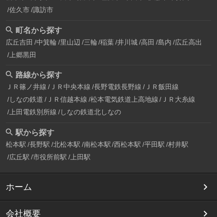
佐久市
諏訪市
町名から探す
広丘吉田
中箕輪
里山辺
三輪
稲葉
井川城
高田
島内
広丘高出
上郷黒田
路線から探す
ＪＲ篠ノ井線
ＪＲ中央本線
長野電鉄長野線
ＪＲ飯田線
しなの鉄道
ＪＲ信越本線
松本電気鉄道上高地線
ＪＲ大糸線
上田電鉄別所線
しなの鉄道北しなの
駅から探す
松本駅
長野駅
北松本駅
南松本駅
西松本駅
平田駅
村井駅
広丘駅
市役所前駅
上田駅
ホーム
会社概要