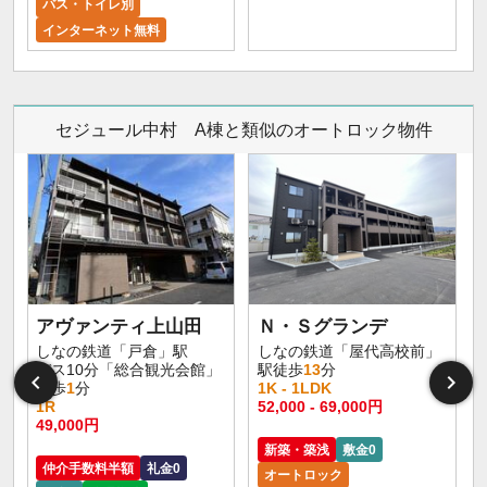
バス・トイレ別
インターネット無料
セジュール中村 A棟と類似のオートロック物件
アヴァンティ上山田
Ｎ・Ｓグランデ
しなの鉄道「戸倉」駅
しなの鉄道「屋代高校前」
バス10分「総合観光会館」
駅徒歩
13
分
停歩
1
分
1K - 1LDK
1
1R
52,000 - 69,000円
2
49,000円
新築・築浅
敷金0
仲介手数料半額
礼金0
オートロック