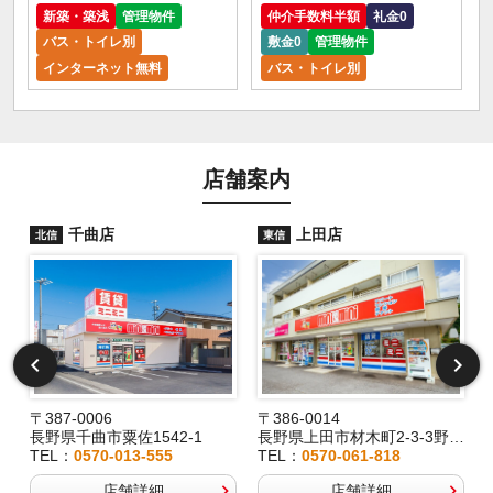
新築・築浅
管理物件
仲介手数料半額
礼金0
バス・トイレ別
敷金0
管理物件
インターネット無料
バス・トイレ別
店舗案内
千曲店
上田店
北信
東信
〒387-0006
〒386-0014
長野県千曲市粟佐1542-1
長野県上田市材木町2-3-3野村ビル1F
長
TEL：
0570-013-555
TEL：
0570-061-818
店舗詳細
店舗詳細