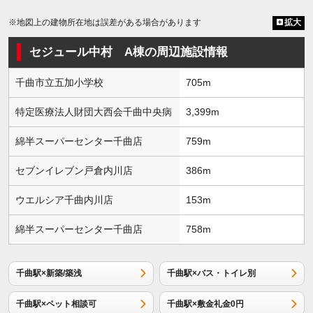
※地図上の建物所在地は誤差がある場合があります
拡大
セジュール中村 A棟の周辺施設情報
千曲市立五加小学校
705m
特定医療法人財団大西会千曲中央病
3,399m
綿半スーパーセンター千曲店
759m
セブンイレブン戸倉内川店
386m
ウエルシア千曲内川店
153m
綿半スーパーセンター千曲店
758m
千曲駅×新築/築浅
千曲駅×バス・トイレ別
千曲駅×ペット相談可
千曲駅×敷金礼金0円