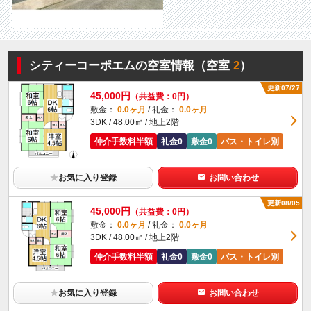
シティーコーポエムの空室情報（空室
2
）
更新07/27
45,000円
（共益費：0円）
敷金：
0.0ヶ月
/ 礼金：
0.0ヶ月
3DK / 48.00㎡ / 地上2階
仲介手数料半額
礼金0
敷金0
バス・トイレ別
★
お気に入り登録
お問い合わせ
更新08/05
45,000円
（共益費：0円）
敷金：
0.0ヶ月
/ 礼金：
0.0ヶ月
3DK / 48.00㎡ / 地上2階
仲介手数料半額
礼金0
敷金0
バス・トイレ別
★
お気に入り登録
お問い合わせ