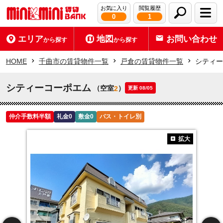
お気に入り
閲覧履歴
0
1
エリア
地図
お問い合わせ
から探す
から探す
HOME
千曲市の賃貸物件一覧
戸倉の賃貸物件一覧
シティー
シティーコーポエム
（空室
）
2
更新 08/05
仲介手数料半額
礼金0
敷金0
バス・トイレ別
拡大