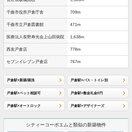
千曲市役所戸倉庁舎
709m
千曲市立戸倉図書館
471m
医療法人長野寿光会上山田病院
1,638m
西友戸倉店
778m
セブンイレブン戸倉店
767m
戸倉駅×新築/築浅
戸倉駅×バス・トイレ別
戸倉駅×ペット相談可
戸倉駅×敷金礼金0円
戸倉駅×オートロック
戸倉駅×デザイナーズ
シティーコーポエムと類似の新築物件