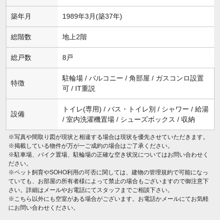
築年月
1989年3月(築37年)
総階数
地上2階
総戸数
8戸
駐輪場 / バルコニー / 角部屋 / ガスコンロ設置
特徴
可 / IT重説
トイレ(専用) / バス・トイレ別 / シャワー / 給湯
設備
/ 室内洗濯機置場 / シューズボックス / 収納
※写真や間取り図が現状と相違する場合は現状を優先させていただきます。
※掲載している物件が万が一ご成約の場合はご了承ください。
※駐車場、バイク置場、駐輪場の正確な空き状況についてはお問い合わせく
ださい。
※ペット飼育やSOHO利用の可否に関しては、建物の管理規約で可能になっ
ていても、お部屋の所有者様によって禁止の場合もございますので御注意下
さい。詳細はメールやお電話にてスタッフまでご相談下さい。
※こちら以外にも空室がある場合がございます。お電話かメールにてお気軽
にお問い合わせください。