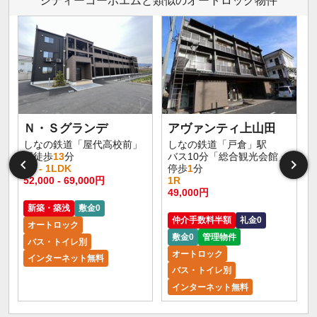
シティーコーポエムと類似のオートロック物件
Ｎ・Ｓグランデ
アヴァンティ上山田
しなの鉄道「屋代高校前」
しなの鉄道「戸倉」駅
駅徒歩
13
分
バス10分「総合観光会館」
1K - 1LDK
停歩
1
分
1
52,000 - 69,000円
1R
2
49,000円
新築・築浅
敷金0
仲介手数料半額
礼金0
オートロック
敷金0
管理物件
バス・トイレ別
オートロック
インターネット無料
バス・トイレ別
インターネット無料