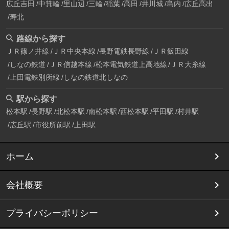
広丘吉田
中箕輪
里山辺
三輪
稲葉
高田
井川城
島内
広丘高出
寿北
路線から探す
ＪＲ篠ノ井線
ＪＲ中央本線
長野電鉄長野線
ＪＲ飯田線
しなの鉄道
ＪＲ信越本線
松本電気鉄道上高地線
ＪＲ大糸線
上田電鉄別所線
しなの鉄道北しなの
駅から探す
松本駅
長野駅
北松本駅
南松本駅
西松本駅
平田駅
村井駅
広丘駅
市役所前駅
上田駅
ホーム
会社概要
プライバシーポリシー