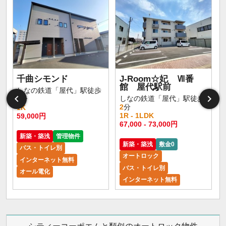
千曲シモンド
J-Room☆妃 Ⅶ番
館 屋代駅前
しなの鉄道「屋代」駅徒歩
しなの鉄道「屋代」駅徒歩
4
分
2
分
1K
1R - 1LDK
59,000円
5
67,000 - 73,000円
新築・築浅
管理物件
新築・築浅
敷金0
バス・トイレ別
オートロック
インターネット無料
バス・トイレ別
オール電化
インターネット無料