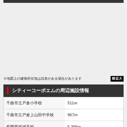
※地図上の建物所在地は誤差がある場合があります
拡大
シティーコーポエムの周辺施設情報
千曲市立戸倉小学校
511m
千曲市立戸倉上山田中学校
967m
長野県坂城高校
5,306m