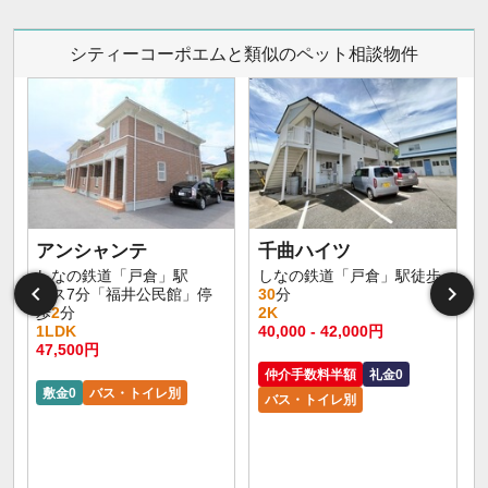
シティーコーポエムと類似のペット相談物件
アンシャンテ
千曲ハイツ
しなの鉄道「戸倉」駅
しなの鉄道「戸倉」駅徒歩
バス7分「福井公民館」停
30
分
歩
2
分
2K
1LDK
40,000 - 42,000円
47,500円
仲介手数料半額
礼金0
敷金0
バス・トイレ別
バス・トイレ別