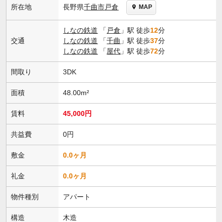
長野県
千曲市
戸倉
所在地
MAP
しなの鉄道
「
戸倉
」駅 徒歩
12
分
交通
しなの鉄道
「
千曲
」駅 徒歩
37
分
しなの鉄道
「
屋代
」駅 徒歩
72
分
間取り
3DK
面積
48.00m²
賃料
45,000円
共益費
0円
敷金
0.0ヶ月
礼金
0.0ヶ月
物件種別
アパート
構造
木造