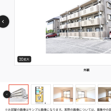
拡大
拡大
拡大
拡大
拡大
拡大
拡大
拡大
拡大
拡大
拡大
拡大
拡大
拡大
拡大
拡大
拡大
拡大
拡大
拡大
拡大
拡大
拡大
拡大
拡大
拡大
拡大
拡大
拡大
周辺施設：中学校
周辺施設：小学校
間取
周辺施設：ドラックストア
周辺施設：高校・高専
周辺施設：コンビニ
周辺施設：スーパー
セキュリティ
バルコニー
その他画像
その他画像
キッチン
キッチン
キッチン
トイレ
トイレ
外観
居間
居間
居間
寝室
寝室
風呂
風呂
収納
設備
玄関
玄関
眺望
学区はご確認ください。
学区はご確認ください。
間取り
※お部屋の画像はサンプル画像になります。実際の画像については、募集中の