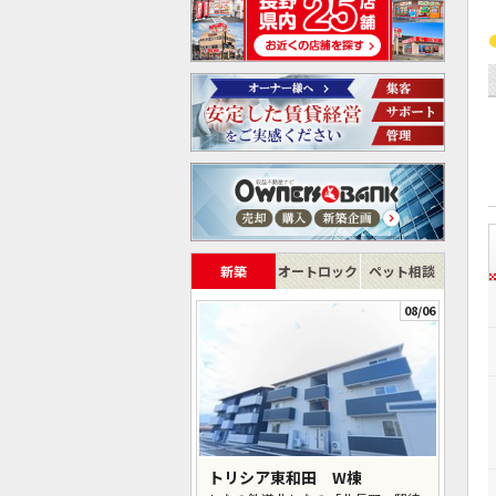
新築
オートロック
ペット相談
08/06
トリシア東和田 W棟