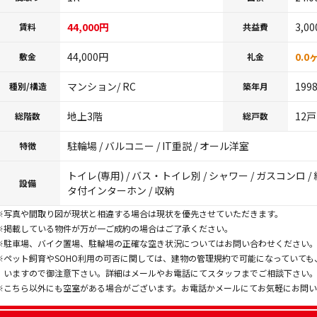
44,000円
3,0
賃料
共益費
44,000円
0.0
敷金
礼金
マンション/ RC
199
種別/構造
築年月
地上3階
12戸
総階数
総戸数
駐輪場 / バルコニー / IT重説 / オール洋室
特徴
トイレ(専用) / バス・トイレ別 / シャワー / ガスコンロ / 
設備
タ付インターホン / 収納
※写真や間取り図が現状と相違する場合は現状を優先させていただきます。
※掲載している物件が万が一ご成約の場合はご了承ください。
※駐車場、バイク置場、駐輪場の正確な空き状況についてはお問い合わせください
※ペット飼育やSOHO利用の可否に関しては、建物の管理規約で可能になっていて
いますので御注意下さい。詳細はメールやお電話にてスタッフまでご相談下さい
※こちら以外にも空室がある場合がございます。お電話かメールにてお気軽にお問