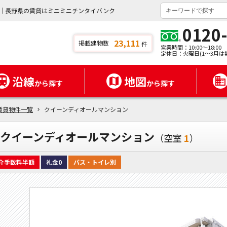
｜長野県の賃貸はミニミニチンタイバンク
0120
23,111
掲載建物数
件
営業時間：10:00～18:00
定休日：火曜日(1～3月は
沿線
地図
から探す
から探す
賃貸物件一覧
クイーンディオールマンション
クイーンディオールマンション
（空室
1
）
介手数料半額
礼金0
バス・トイレ別