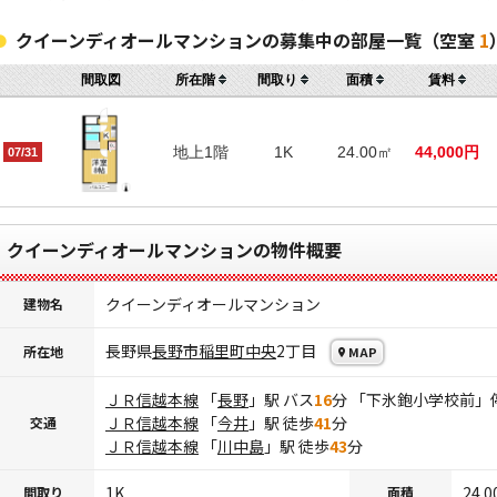
クイーンディオールマンションの募集中の部屋一覧（空室
1
間取図
所在階
間取り
面積
賃料
地上1階
1K
24.00㎡
44,000円
07/31
クイーンディオールマンションの物件概要
クイーンディオールマンション
建物名
長野県
長野市
稲里町中央
2丁目
所在地
MAP
ＪＲ信越本線
「
長野
」駅 バス
16
分 「下氷鉋小学校前」
ＪＲ信越本線
「
今井
」駅 徒歩
41
分
交通
ＪＲ信越本線
「
川中島
」駅 徒歩
43
分
1K
24.
間取り
面積