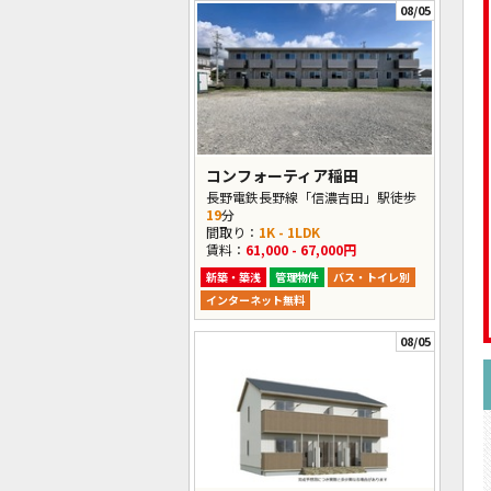
08/05
コンフォーティア稲田
長野電鉄長野線「信濃吉田」駅徒歩
19
分
間取り：
1K - 1LDK
賃料：
61,000 - 67,000円
新築・築浅
管理物件
バス・トイレ別
インターネット無料
08/05