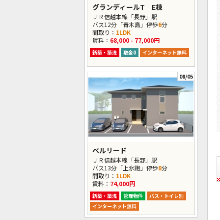
グランディールT E棟
ＪＲ信越本線「長野」駅
バス12分「青木島」停歩
6
分
間取り：
1LDK
賃料：
68,000 - 77,000円
新築・築浅
敷金0
インターネット無料
08/05
ベルリード
ＪＲ信越本線「長野」駅
バス13分「上氷鉋」停歩
8
分
間取り：
1LDK
賃料：
74,000円
新築・築浅
管理物件
バス・トイレ別
インターネット無料