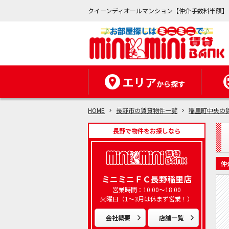
クイーンディオールマンション【仲介手数料半額】
エリア
から探す
HOME
長野市の賃貸物件一覧
稲里町中央の
長野で物件をお探しなら
仲
ミニミニＦＣ長野稲里店
営業時間：10:00～18:00
火曜日（1～3月は休まず営業！）
会社概要
店舗一覧