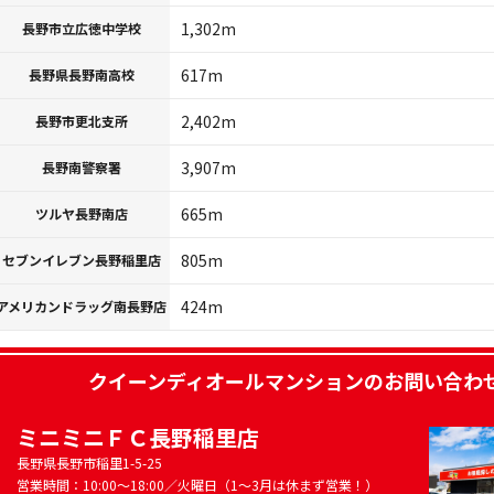
1,302m
長野市立広徳中学校
617m
長野県長野南高校
2,402m
長野市更北支所
3,907m
長野南警察署
665m
ツルヤ長野南店
805m
セブンイレブン長野稲里店
424m
アメリカンドラッグ南長野店
クイーンディオールマンション
のお問い合わ
ミニミニＦＣ長野稲里店
長野県長野市稲里1-5-25
営業時間：10:00～18:00／火曜日（1～3月は休まず営業！）