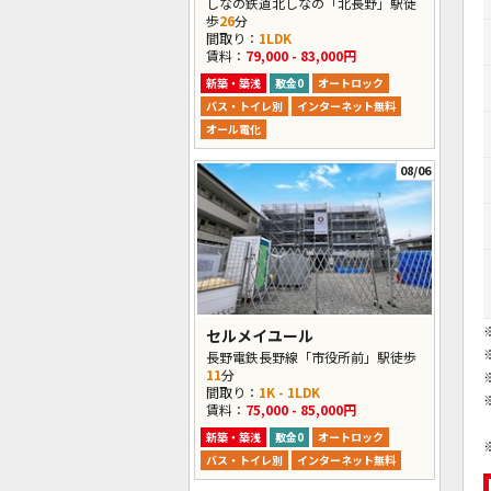
しなの鉄道北しなの「北長野」駅徒
歩
26
分
間取り：
1LDK
賃料：
79,000 - 83,000円
新築・築浅
敷金0
オートロック
バス・トイレ別
インターネット無料
オール電化
08/06
セルメイユール
長野電鉄長野線「市役所前」駅徒歩
11
分
間取り：
1K - 1LDK
賃料：
75,000 - 85,000円
新築・築浅
敷金0
オートロック
バス・トイレ別
インターネット無料