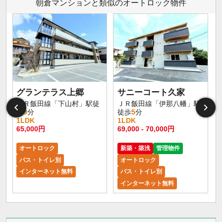
朝倉マンションと類似のオートロック物件
グランテラス上郷
サニーコート久家
ＪＲ飯田線「下山村」駅徒
ＪＲ飯田線「伊那八幡」駅
歩
9
分
徒歩
5
分
1LDK
1LDK
65,000円
69,000 - 70,000円
オートロック
新築・築浅
管理物件
バス・トイレ別
オートロック
インターネット無料
バス・トイレ別
インターネット無料