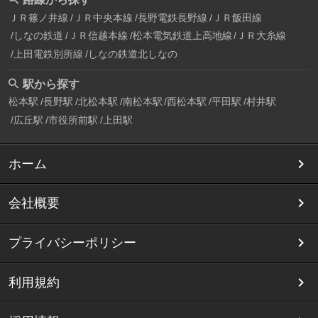
ＪＲ篠ノ井線
ＪＲ中央本線
長野電鉄長野線
ＪＲ飯田線
しなの鉄道
ＪＲ信越本線
松本電気鉄道上高地線
ＪＲ大糸線
上田電鉄別所線
しなの鉄道北しなの
駅から探す
松本駅
長野駅
北松本駅
南松本駅
西松本駅
平田駅
村井駅
広丘駅
市役所前駅
上田駅
ホーム
会社概要
プライバシーポリシー
利用規約