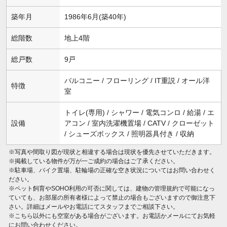
築年月
1986年6月(築40年)
総階数
地上4階
総戸数
9戸
バルコニー / フローリング / IT重説 / オール洋
特徴
室
トイレ(専用) / シャワー / 電気コンロ / 給湯 / エ
設備
アコン / 室内洗濯機置場 / CATV / クローゼット
/ シューズボックス / 照明器具付き / 収納
※写真や間取り図が現状と相違する場合は現状を優先させていただきます。
※掲載している物件が万が一ご成約の場合はご了承ください。
※駐車場、バイク置場、駐輪場の正確な空き状況についてはお問い合わせく
ださい。
※ペット飼育やSOHO利用の可否に関しては、建物の管理規約で可能になっ
ていても、お部屋の所有者様によって禁止の場合もございますので御注意下
さい。詳細はメールやお電話にてスタッフまでご相談下さい。
※こちら以外にも空室がある場合がございます。お電話かメールにてお気軽
にお問い合わせください。