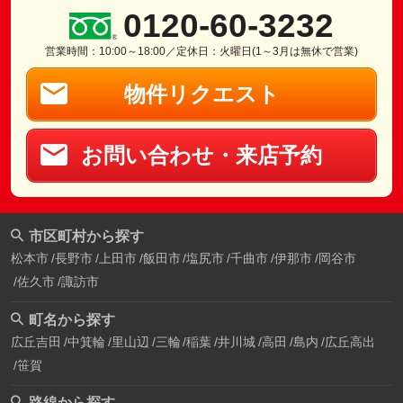
0120-60-3232
営業時間：10:00～18:00／定休日：火曜日(1～3月は無休で営業)
物件リクエスト
お問い合わせ・来店予約
市区町村から探す
松本市
長野市
上田市
飯田市
塩尻市
千曲市
伊那市
岡谷市
佐久市
諏訪市
町名から探す
広丘吉田
中箕輪
里山辺
三輪
稲葉
井川城
高田
島内
広丘高出
笹賀
路線から探す