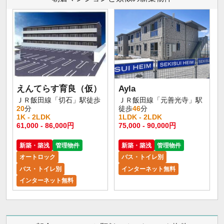
えんてらす育良（仮）
Ayla
ＪＲ飯田線「切石」駅徒歩
ＪＲ飯田線「元善光寺」駅
20
分
徒歩
46
分
1K - 2LDK
1LDK - 2LDK
61,000 - 86,000円
75,000 - 90,000円
新築・築浅
管理物件
新築・築浅
管理物件
オートロック
バス・トイレ別
バス・トイレ別
インターネット無料
インターネット無料