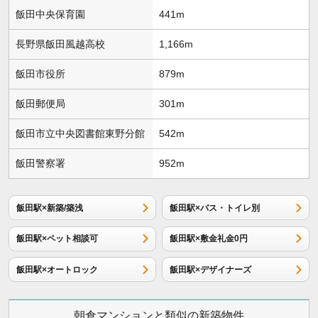
飯田中央保育園
441m
長野県飯田風越高校
1,166m
飯田市役所
879m
飯田郵便局
301m
飯田市立中央図書館東野分館
542m
飯田警察署
952m
飯田駅×新築/築浅
飯田駅×バス・トイレ別
飯田駅×ペット相談可
飯田駅×敷金礼金0円
飯田駅×オートロック
飯田駅×デザイナーズ
朝倉マンションと類似の新築物件