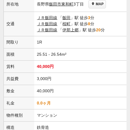
長野県
飯田市
東和町
3丁目
所在地
MAP
ＪＲ飯田線
「
飯田
」駅 徒歩
3
分
交通
ＪＲ飯田線
「
桜町
」駅 徒歩
8
分
ＪＲ飯田線
「
伊那上郷
」駅 徒歩
20
分
間取り
1R
面積
25.51 - 26.54m²
賃料
40,000円
共益費
3,000円
敷金
40,000円
礼金
0.0ヶ月
物件種別
マンション
構造
鉄骨造