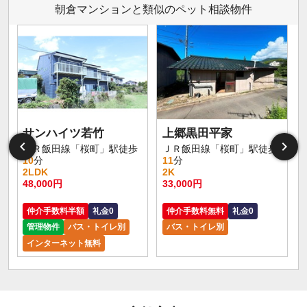
朝倉マンションと類似のペット相談物件
サンハイツ若竹
上郷黒田平家
ＪＲ飯田線「桜町」駅徒歩
ＪＲ飯田線「桜町」駅徒歩
10
分
11
分
2LDK
2K
48,000円
33,000円
仲介手数料半額
礼金0
仲介手数料無料
礼金0
管理物件
バス・トイレ別
バス・トイレ別
インターネット無料