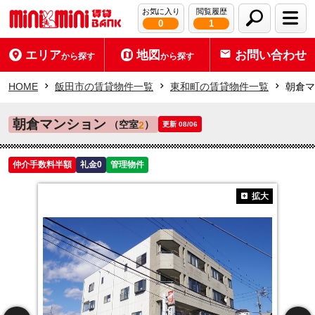
お気に入り
閲覧履歴
0
1
エリア
地図
お問い合わせ
から探す
から探す
HOME
飯田市の賃貸物件一覧
東和町の賃貸物件一覧
朝倉マ
朝倉マンション
（空室
）
2
更新 08/06
仲介手数料半額
礼金0
管理物件
拡大