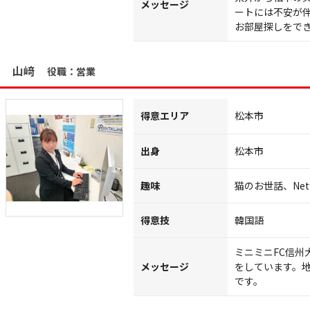
メッセージ
ートには不安が
お部屋探しをで
山﨑
役職：営業
得意エリア
松本市
出身
松本市
趣味
猫のお世話、Net
得意技
韓国語
ミニミニFC信州
メッセージ
をしています。