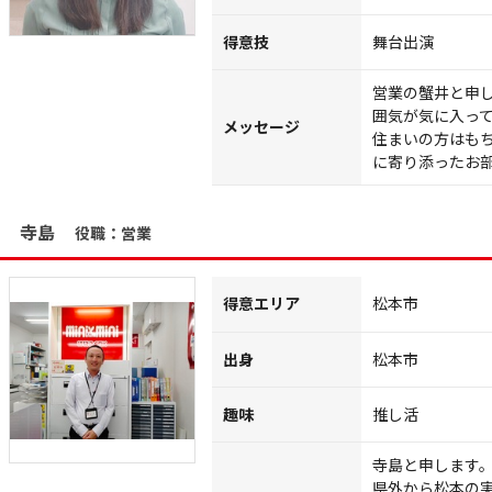
得意技
舞台出演
営業の蟹井と申
囲気が気に入って
メッセージ
住まいの方はも
に寄り添ったお
寺島
役職：営業
得意エリア
松本市
出身
松本市
趣味
推し活
寺島と申します
県外から松本の