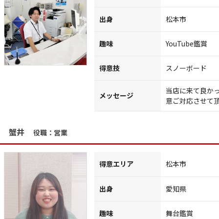
出身
松本市
趣味
YouTube鑑賞
得意技
スノーボード
当店に来て良か
メッセージ
意ご対応させて
蟹井
役職：営業
得意エリア
松本市
出身
愛知県
趣味
舞台鑑賞