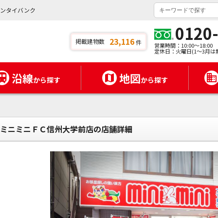
チンタイバンク
0120
23,116
掲載建物数
件
営業時間：10:00～18:00
定休日：火曜日(1～3月は
沿線
地図
から探す
から探す
ミニミニＦＣ信州大学前店の店舗詳細