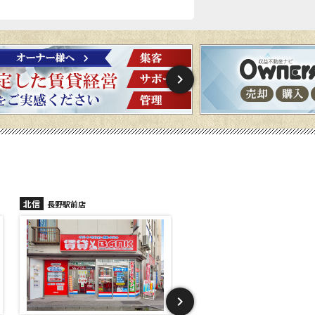
北信
北信
長野稲里店
長野篠ノ井店