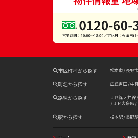
物件情報量 地
0120-60-
営業時間：10:00～18:00／定休日：火曜日(
市区町村から探す
松本市
長野
町名から探す
広丘吉田
中
路線から探す
ＪＲ篠ノ井線
ＪＲ大糸線
駅から探す
松本駅
長野
ホーム
新築