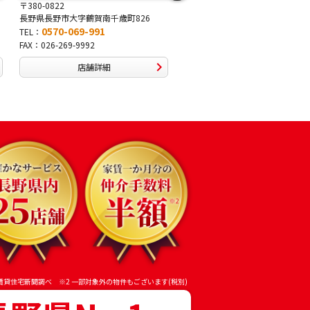
〒381-2243
〒388-8007
町826
長野県長野市稲里1-5-25
長野県長野市篠ノ井布施
0570-067-878
0570-093-2
TEL：
TEL：
FAX：026-286-7888
FAX：026-292-3231
店舗詳細
店舗
賃貸住宅新聞調べ ※2 一部対象外の物件もございます(税別)