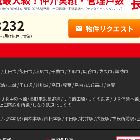
域最大級！仲介実績・管理戸数
※仲介(2026.1)、管理(2026.8)発表 全国賃貸住宅新聞調べ（チンタイバンクグループ）
3232
物件リクエスト
1～3月は無休で営業)
市
上田市
飯田市
塩尻市
千曲市
伊那市
岡谷市
佐久市
諏訪市
箕輪
三輪
里山辺
井川城
高田
稲葉
島内
広丘高出
笹賀
ＪＲ中央本線
長野電鉄長野線
ＪＲ飯田線
しなの鉄道
ＪＲ信越本線
上田電鉄別所線
しなの鉄道北しなの
駅
北松本駅
南松本駅
西松本駅
平田駅
村井駅
広丘駅
市役所前駅
・築浅
建物名検索