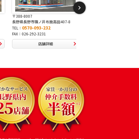
〒388-8007
〒387-0006
長野県長野市篠ノ井布施高田407-8
長野県千曲市粟佐1542-1
0570-093-232
0570-013-555
TEL：
TEL：
FAX：026-292-3231
FAX：026-261-3557
店舗詳細
店舗詳細