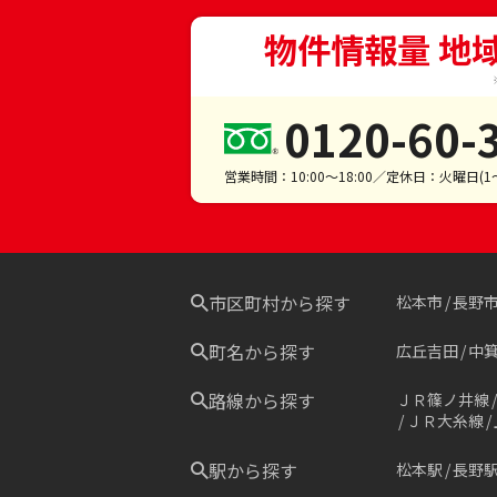
物件情報量 地
0120-60-
営業時間：10:00～18:00／定休日：火曜日(
市区町村から探す
松本市
長野
町名から探す
広丘吉田
中
路線から探す
ＪＲ篠ノ井線
ＪＲ大糸線
駅から探す
松本駅
長野