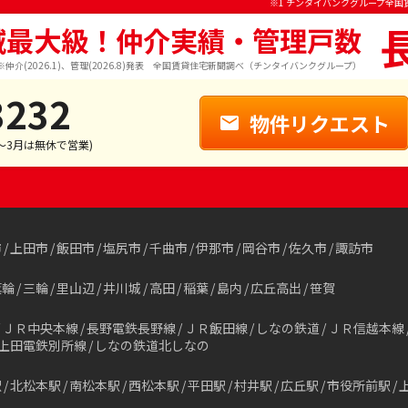
※1 チンタイバンクグループ全国
域最大級！仲介実績・管理戸数
※仲介(2026.1)、管理(2026.8)発表 全国賃貸住宅新聞調べ（チンタイバンクグループ）
3232
物件リクエスト
1～3月は無休で営業)
市
上田市
飯田市
塩尻市
千曲市
伊那市
岡谷市
佐久市
諏訪市
箕輪
三輪
里山辺
井川城
高田
稲葉
島内
広丘高出
笹賀
ＪＲ中央本線
長野電鉄長野線
ＪＲ飯田線
しなの鉄道
ＪＲ信越本線
上田電鉄別所線
しなの鉄道北しなの
駅
北松本駅
南松本駅
西松本駅
平田駅
村井駅
広丘駅
市役所前駅