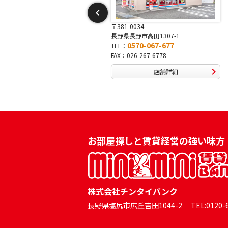
-0042
〒381-0034
長野市稲田2-7-43
長野県長野市高田1307-1
0570-025-457
0570-067-677
TEL：
026-254-5778
FAX：026-267-6778
店舗詳細
店舗詳細
お部屋探しと賃貸経営の強い味方
株式会社チンタイバンク
長野県塩尻市広丘吉田1044-2 TEL:0120-60