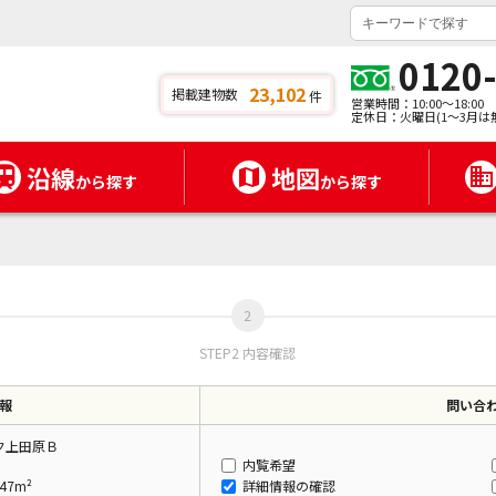
0120
23,102
掲載建物数
件
営業時間：10:00～18:00
定休日：火曜日(1～3月は
沿線
地図
から探す
から探す
STEP2 内容確認
報
問い合
ク上田原Ｂ
内覧希望
47m²
詳細情報の確認