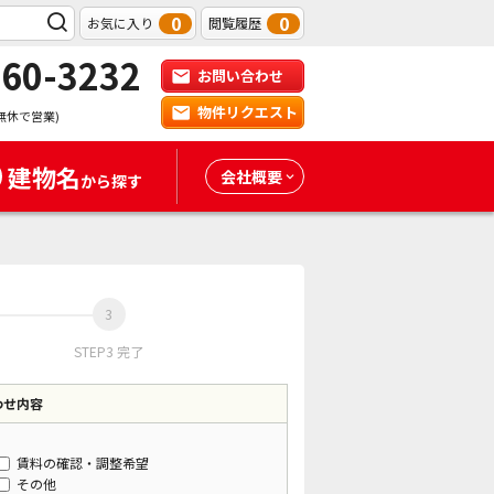
0
0
お気に入り
閲覧履歴
-60-3232
お問い合わせ
物件リクエスト
無休で営業)
建物名
会社概要
から探す
STEP3 完了
わせ内容
賃料の確認・調整希望
その他