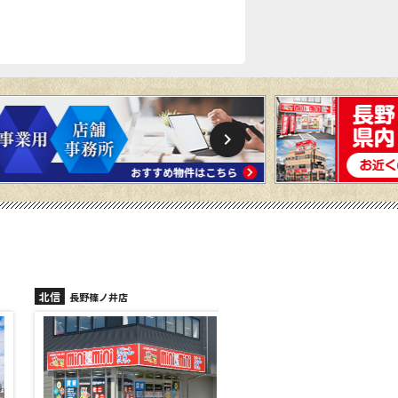
北信
北信
長野篠ノ井店
千曲店