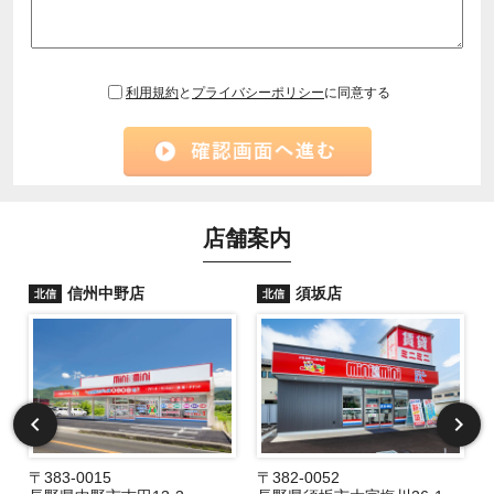
利用規約
と
プライバシーポリシー
に同意する
店舗案内
信州中野店
須坂店
北信
北信
〒383-0015
〒382-0052