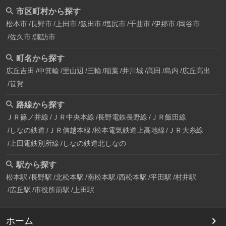
市区町村から探す
松本市
長野市
上田市
飯田市
塩尻市
千曲市
伊那市
岡谷市
佐久市
諏訪市
町名から探す
広丘吉田
中箕輪
里山辺
三輪
稲葉
井川城
高田
島内
広丘高出
笹賀
路線から探す
ＪＲ篠ノ井線
ＪＲ中央本線
長野電鉄長野線
ＪＲ飯田線
しなの鉄道
ＪＲ信越本線
松本電気鉄道上高地線
ＪＲ大糸線
上田電鉄別所線
しなの鉄道北しなの
駅から探す
松本駅
長野駅
北松本駅
南松本駅
西松本駅
平田駅
村井駅
広丘駅
市役所前駅
上田駅
ホーム