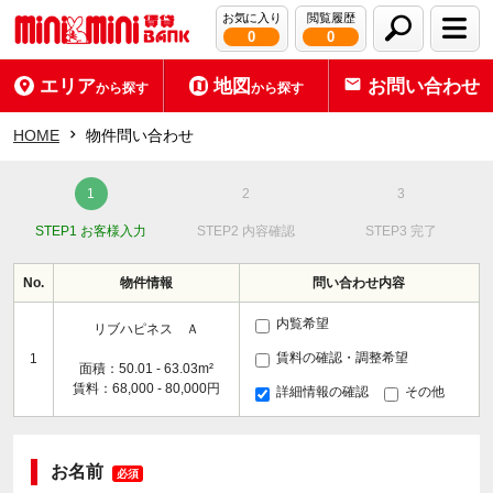
お気に入り
閲覧履歴
0
0
エリア
地図
お問い合わせ
から探す
から探す
HOME
物件問い合わせ
STEP1 お客様入力
STEP2 内容確認
STEP3 完了
No.
物件情報
問い合わせ内容
内覧希望
リブハピネス Ａ
賃料の確認・調整希望
1
面積：50.01 - 63.03m²
賃料：68,000 - 80,000円
詳細情報の確認
その他
お名前
必須