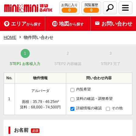
お気に入り
閲覧履歴
0
0
エリア
地図
お問い合わせ
から探す
から探す
HOME
物件問い合わせ
STEP1 お客様入力
STEP2 内容確認
STEP3 完了
No.
物件情報
問い合わせ内容
内覧希望
アルバーダ
賃料の確認・調整希望
1
面積：35.79 - 46.25m²
賃料：68,000 - 74,500円
詳細情報の確認
その他
お名前
必須