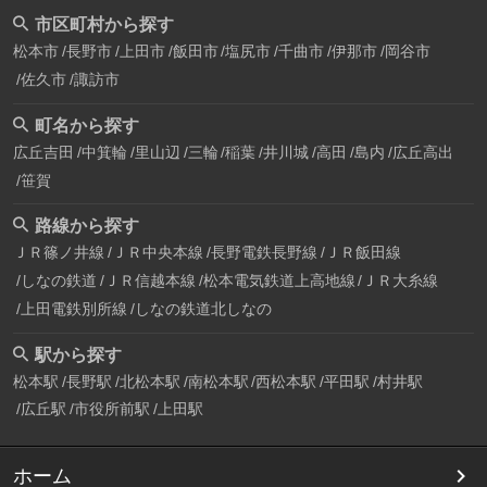
市区町村から探す
松本市
長野市
上田市
飯田市
塩尻市
千曲市
伊那市
岡谷市
佐久市
諏訪市
町名から探す
広丘吉田
中箕輪
里山辺
三輪
稲葉
井川城
高田
島内
広丘高出
笹賀
路線から探す
ＪＲ篠ノ井線
ＪＲ中央本線
長野電鉄長野線
ＪＲ飯田線
しなの鉄道
ＪＲ信越本線
松本電気鉄道上高地線
ＪＲ大糸線
上田電鉄別所線
しなの鉄道北しなの
駅から探す
松本駅
長野駅
北松本駅
南松本駅
西松本駅
平田駅
村井駅
広丘駅
市役所前駅
上田駅
ホーム