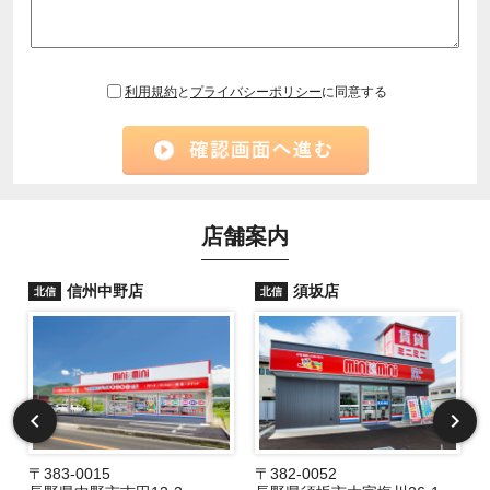
利用規約
と
プライバシーポリシー
に同意する
店舗案内
信州中野店
須坂店
北信
北信
〒383-0015
〒382-0052