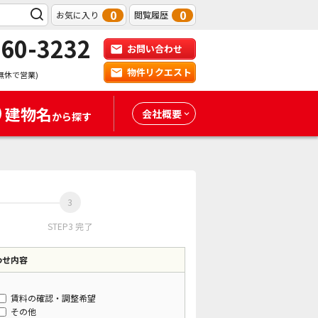
0
0
お気に入り
閲覧履歴
-60-3232
お問い合わせ
物件リクエスト
無休で営業)
建物名
会社概要
から探す
STEP3 完了
わせ内容
賃料の確認・調整希望
その他