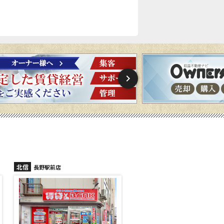
北信
北信
長野稲里店
長野篠ノ井店