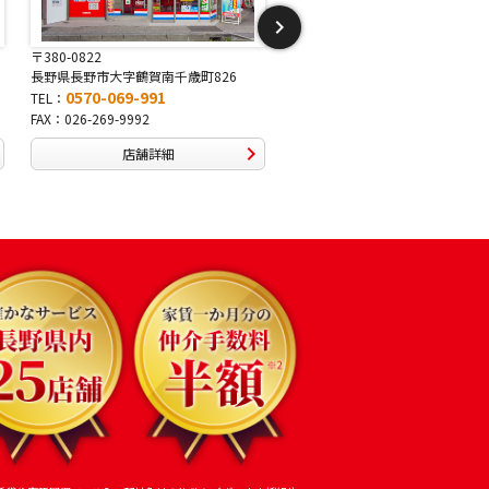
〒381-2243
〒388-8007
長野県長野市稲里1-5-25
長野県長野市篠ノ井布施高田407-
0570-067-878
0570-093-232
TEL：
TEL：
FAX：026-286-7888
FAX：026-292-3231
店舗詳細
店舗詳細