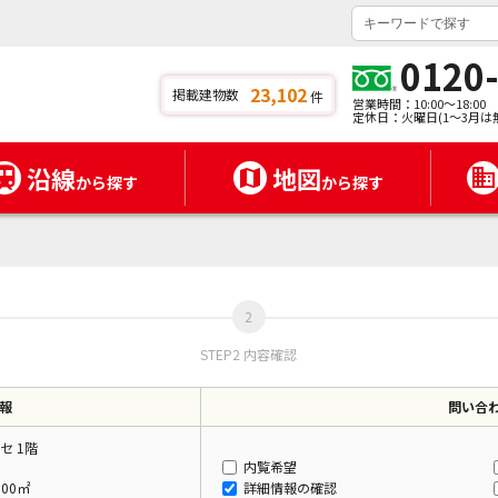
0120
23,102
掲載建物数
件
営業時間：10:00～18:00
定休日：火曜日(1～3月は
沿線
地図
から探す
から探す
STEP2 内容確認
報
問い合
セ 1階
内覧希望
.00㎡
詳細情報の確認