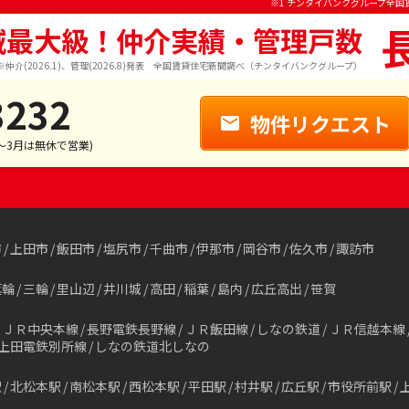
※1 チンタイバンクグループ全国
域最大級！仲介実績・管理戸数
※仲介(2026.1)、管理(2026.8)発表 全国賃貸住宅新聞調べ（チンタイバンクグループ）
3232
物件リクエスト
1～3月は無休で営業)
市
上田市
飯田市
塩尻市
千曲市
伊那市
岡谷市
佐久市
諏訪市
箕輪
三輪
里山辺
井川城
高田
稲葉
島内
広丘高出
笹賀
ＪＲ中央本線
長野電鉄長野線
ＪＲ飯田線
しなの鉄道
ＪＲ信越本線
上田電鉄別所線
しなの鉄道北しなの
駅
北松本駅
南松本駅
西松本駅
平田駅
村井駅
広丘駅
市役所前駅