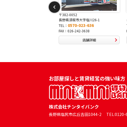
-0052
〒381-0042
須坂市大字塩川26-1
長野県長野市稲田2-7-43
0570-023-636
0570-025-457
TEL：
026-242-3638
FAX：026-254-5778
店舗詳細
店舗詳細
お部屋探しと賃貸経営の強い味方
株式会社チンタイバンク
長野県塩尻市広丘吉田1044-2 TEL:0120-60