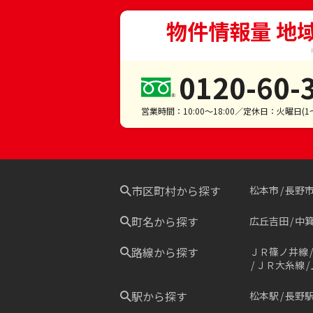
物件情報量 地
0120-60-
営業時間：10:00～18:00／定休日：火曜日(
市区町村から探す
松本市
長野
町名から探す
広丘吉田
中
路線から探す
ＪＲ篠ノ井線
ＪＲ大糸線
駅から探す
松本駅
長野