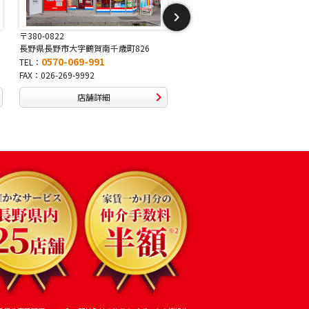
〒381-2243
〒388-8007
千歳町826
長野県長野市稲里1-5-25
長野県長野市篠ノ
1
0570-067-878
0570-09
TEL：
TEL：
FAX：026-286-7888
FAX：026-292-3
細
店舗詳細