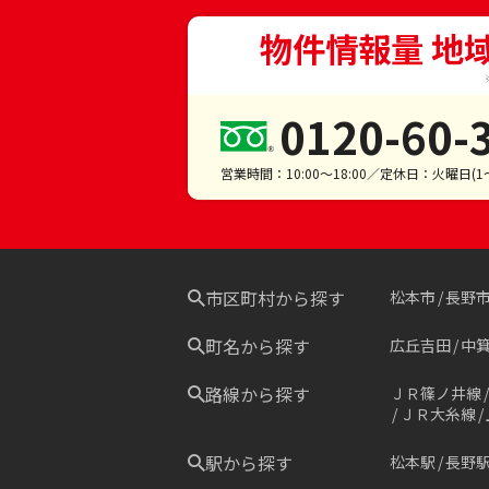
物件情報量 地
0120-60-
営業時間：10:00～18:00／定休日：火曜日(
市区町村から探す
松本市
長野
町名から探す
広丘吉田
中
路線から探す
ＪＲ篠ノ井線
ＪＲ大糸線
駅から探す
松本駅
長野