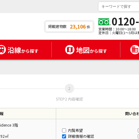
0120
23,106
掲載建物数
件
営業時間：10:00～18:00
定休日：火曜日(1～3月は
沿線
地図
から探す
から探す
STEP2 内容確認
報
問い合
idence 3階
内覧希望
.92㎡
詳細情報の確認