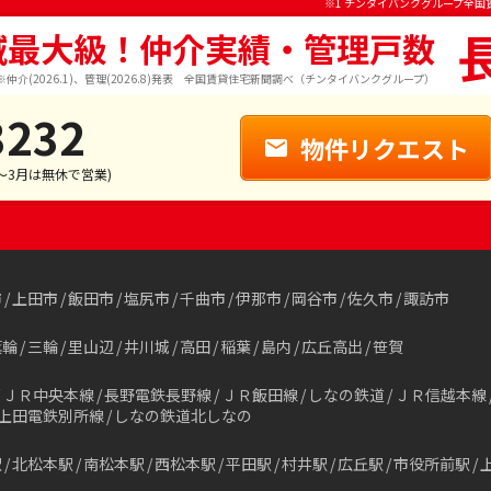
※1 チンタイバンクグループ全国
域最大級！仲介実績・管理戸数
※仲介(2026.1)、管理(2026.8)発表 全国賃貸住宅新聞調べ（チンタイバンクグループ）
3232
物件リクエスト
1～3月は無休で営業)
市
上田市
飯田市
塩尻市
千曲市
伊那市
岡谷市
佐久市
諏訪市
箕輪
三輪
里山辺
井川城
高田
稲葉
島内
広丘高出
笹賀
ＪＲ中央本線
長野電鉄長野線
ＪＲ飯田線
しなの鉄道
ＪＲ信越本線
上田電鉄別所線
しなの鉄道北しなの
駅
北松本駅
南松本駅
西松本駅
平田駅
村井駅
広丘駅
市役所前駅