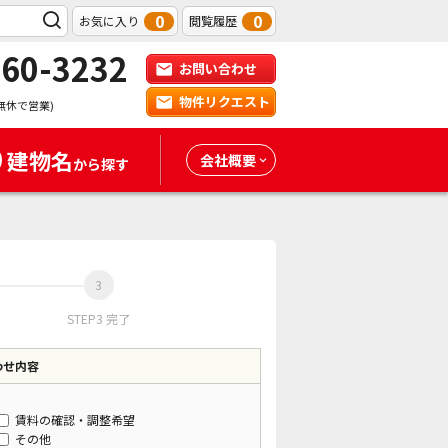
0
0
お気に入り
閲覧履歴
-60-3232
お問い合わせ
物件リクエスト
無休で営業)
建物名
会社概要
から探す
STEP3 完了
わせ内容
賃料の確認・調整希望
その他