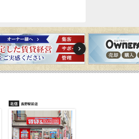
北信
北信
長野稲里店
長野篠ノ