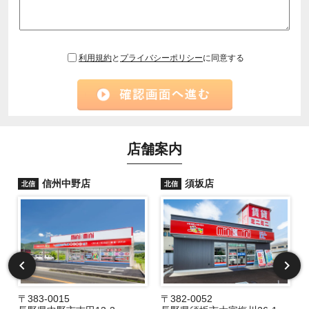
利用規約
と
プライバシーポリシー
に同意する
店舗案内
信州中野店
須坂店
北信
北信
〒383-0015
〒382-0052