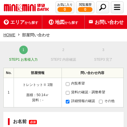
お気に入り
閲覧履歴
0
0
エリア
地図
お問い合わせ
から探す
から探す
HOME
部屋問い合わせ
STEP1 お客様入力
STEP2 内容確認
STEP3 完了
No.
部屋情報
問い合わせ内容
内覧希望
トレントットⅡ 1階
賃料の確認・調整希望
1
面積：50.14㎡
賃料：-
詳細情報の確認
その他
お名前
必須