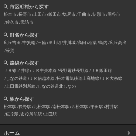
市区町村から探す
松本市
長野市
上田市
飯田市
塩尻市
千曲市
伊那市
岡谷市
佐久市
諏訪市
町名から探す
広丘吉田
中箕輪
三輪
里山辺
井川城
高田
稲葉
島内
広丘高出
笹賀
路線から探す
ＪＲ篠ノ井線
ＪＲ中央本線
長野電鉄長野線
ＪＲ飯田線
しなの鉄道
ＪＲ信越本線
松本電気鉄道上高地線
ＪＲ大糸線
上田電鉄別所線
しなの鉄道北しなの
駅から探す
松本駅
長野駅
北松本駅
南松本駅
西松本駅
平田駅
村井駅
広丘駅
市役所前駅
上田駅
ホーム