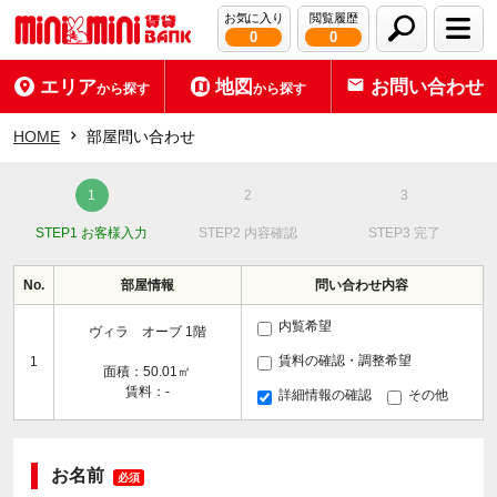
お気に入り
閲覧履歴
0
0
エリア
地図
お問い合わせ
から探す
から探す
HOME
部屋問い合わせ
STEP1 お客様入力
STEP2 内容確認
STEP3 完了
No.
部屋情報
問い合わせ内容
内覧希望
ヴィラ オーブ 1階
賃料の確認・調整希望
1
面積：50.01㎡
賃料：-
詳細情報の確認
その他
お名前
必須