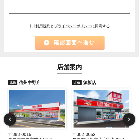
利用規約
と
プライバシーポリシー
に同意する
店舗案内
信州中野店
須坂店
北信
北信
〒383-0015
〒382-0052