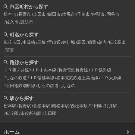
市区町村から探す
松本市
長野市
上田市
飯田市
塩尻市
千曲市
伊那市
岡谷市
佐久市
諏訪市
町名から探す
広丘吉田
中箕輪
三輪
里山辺
井川城
高田
稲葉
島内
広丘高出
笹賀
路線から探す
ＪＲ篠ノ井線
ＪＲ中央本線
長野電鉄長野線
ＪＲ飯田線
しなの鉄道
ＪＲ信越本線
松本電気鉄道上高地線
ＪＲ大糸線
上田電鉄別所線
しなの鉄道北しなの
駅から探す
松本駅
長野駅
北松本駅
南松本駅
西松本駅
平田駅
村井駅
広丘駅
市役所前駅
上田駅
ホーム