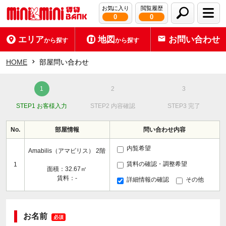
お気に入り
閲覧履歴
0
0
エリア
地図
お問い合わせ
から探す
から探す
HOME
部屋問い合わせ
STEP1 お客様入力
STEP2 内容確認
STEP3 完了
No.
部屋情報
問い合わせ内容
内覧希望
Amabilis（アマビリス） 2階
賃料の確認・調整希望
1
面積：32.67㎡
賃料：-
詳細情報の確認
その他
お名前
必須