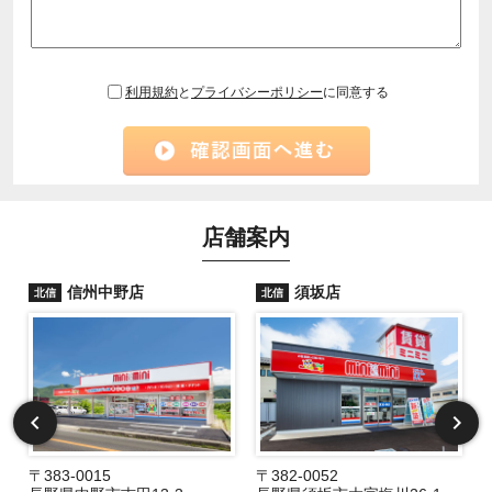
利用規約
と
プライバシーポリシー
に同意する
店舗案内
信州中野店
須坂店
北信
北信
〒383-0015
〒382-0052