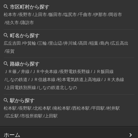
市区町村から探す
松本市
長野市
上田市
飯田市
塩尻市
千曲市
伊那市
岡谷市
佐久市
諏訪市
町名から探す
広丘吉田
中箕輪
三輪
里山辺
井川城
高田
稲葉
島内
広丘高出
笹賀
路線から探す
ＪＲ篠ノ井線
ＪＲ中央本線
長野電鉄長野線
ＪＲ飯田線
しなの鉄道
ＪＲ信越本線
松本電気鉄道上高地線
ＪＲ大糸線
上田電鉄別所線
しなの鉄道北しなの
駅から探す
松本駅
長野駅
北松本駅
南松本駅
西松本駅
平田駅
村井駅
広丘駅
市役所前駅
上田駅
ホーム