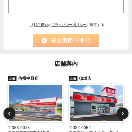
利用規約
と
プライバシーポリシー
に同意する
店舗案内
信州中野店
須坂店
北信
北信
〒383-0015
〒382-0052