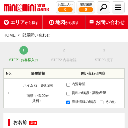
お気に入り
閲覧履歴
0
0
エリア
地図
お問い合わせ
から探す
から探す
HOME
部屋問い合わせ
STEP1 お客様入力
STEP2 内容確認
STEP3 完了
No.
部屋情報
問い合わせ内容
内覧希望
ハイム72 B棟 2階
賃料の確認・調整希望
1
面積：43.00㎡
賃料：-
詳細情報の確認
その他
お名前
必須