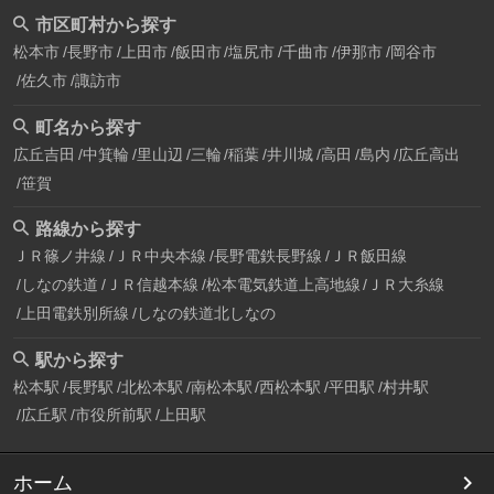
市区町村から探す
松本市
長野市
上田市
飯田市
塩尻市
千曲市
伊那市
岡谷市
佐久市
諏訪市
町名から探す
広丘吉田
中箕輪
里山辺
三輪
稲葉
井川城
高田
島内
広丘高出
笹賀
路線から探す
ＪＲ篠ノ井線
ＪＲ中央本線
長野電鉄長野線
ＪＲ飯田線
しなの鉄道
ＪＲ信越本線
松本電気鉄道上高地線
ＪＲ大糸線
上田電鉄別所線
しなの鉄道北しなの
駅から探す
松本駅
長野駅
北松本駅
南松本駅
西松本駅
平田駅
村井駅
広丘駅
市役所前駅
上田駅
ホーム