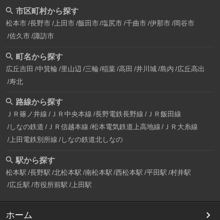
市区町村から探す
松本市
長野市
上田市
飯田市
塩尻市
千曲市
伊那市
岡谷市
佐久市
諏訪市
町名から探す
広丘吉田
中箕輪
里山辺
三輪
稲葉
高田
井川城
島内
広丘高出
寿北
路線から探す
ＪＲ篠ノ井線
ＪＲ中央本線
長野電鉄長野線
ＪＲ飯田線
しなの鉄道
ＪＲ信越本線
松本電気鉄道上高地線
ＪＲ大糸線
上田電鉄別所線
しなの鉄道北しなの
駅から探す
松本駅
長野駅
北松本駅
南松本駅
西松本駅
平田駅
村井駅
広丘駅
市役所前駅
上田駅
ホーム