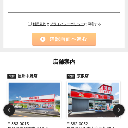
利用規約
と
プライバシーポリシー
に同意する
店舗案内
信州中野店
須坂店
北信
北信
〒383-0015
〒382-0052