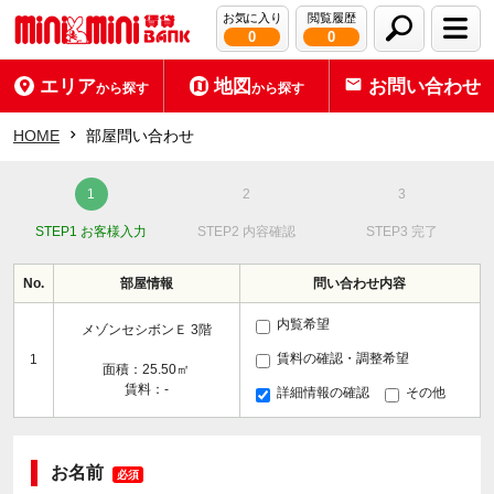
お気に入り
閲覧履歴
0
0
エリア
地図
お問い合わせ
から探す
から探す
HOME
部屋問い合わせ
STEP1 お客様入力
STEP2 内容確認
STEP3 完了
No.
部屋情報
問い合わせ内容
内覧希望
メゾンセシボンＥ 3階
賃料の確認・調整希望
1
面積：25.50㎡
賃料：-
詳細情報の確認
その他
お名前
必須