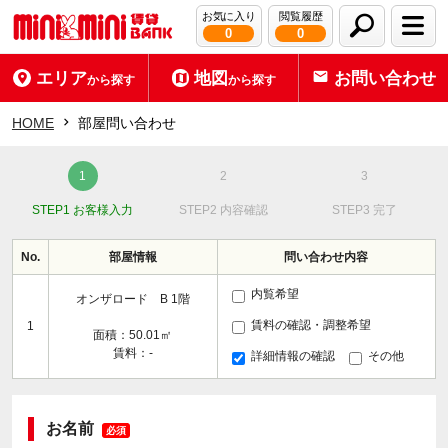
お気に入り
閲覧履歴
0
0
エリア
地図
お問い合わせ
から探す
から探す
HOME
部屋問い合わせ
STEP1 お客様入力
STEP2 内容確認
STEP3 完了
No.
部屋情報
問い合わせ内容
内覧希望
オンザロード B 1階
賃料の確認・調整希望
1
面積：50.01㎡
賃料：-
詳細情報の確認
その他
お名前
必須