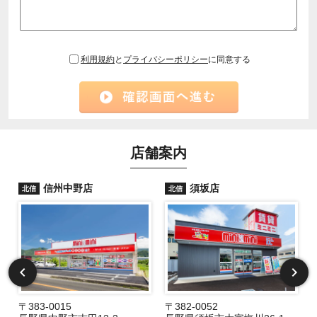
利用規約
と
プライバシーポリシー
に同意する
店舗案内
信州中野店
須坂店
北信
北信
〒383-0015
〒382-0052