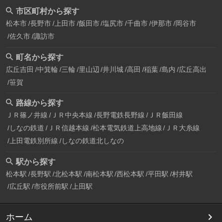
市区町村から探す
松本市
長野市
上田市
飯田市
塩尻市
千曲市
伊那市
岡谷市
佐久市
諏訪市
町名から探す
広丘吉田
中箕輪
三輪
里山辺
井川城
高田
稲葉
島内
広丘高出
笹賀
路線から探す
ＪＲ篠ノ井線
ＪＲ中央本線
長野電鉄長野線
ＪＲ飯田線
しなの鉄道
ＪＲ信越本線
松本電気鉄道上高地線
ＪＲ大糸線
上田電鉄別所線
しなの鉄道北しなの
駅から探す
松本駅
長野駅
北松本駅
南松本駅
西松本駅
平田駅
村井駅
広丘駅
市役所前駅
上田駅
ホーム