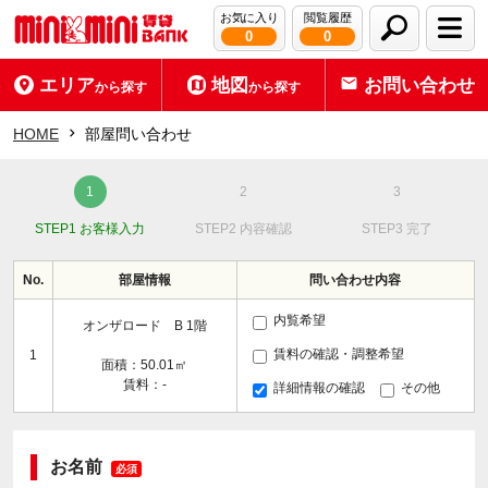
お気に入り
閲覧履歴
0
0
エリア
地図
お問い合わせ
から探す
から探す
HOME
部屋問い合わせ
STEP1 お客様入力
STEP2 内容確認
STEP3 完了
No.
部屋情報
問い合わせ内容
内覧希望
オンザロード B 1階
賃料の確認・調整希望
1
面積：50.01㎡
賃料：-
詳細情報の確認
その他
お名前
必須