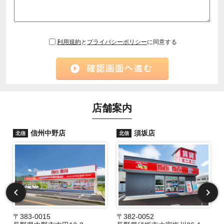
利用規約
と
プライバシーポリシー
に同意する
店舗案内
信州中野店
須坂店
北信
北信
〒383-0015
〒382-0052