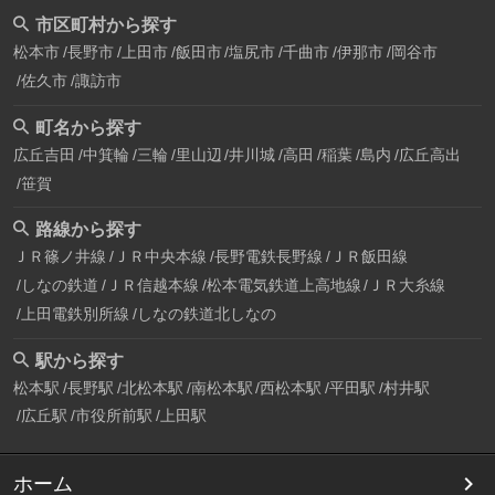
市区町村から探す
松本市
長野市
上田市
飯田市
塩尻市
千曲市
伊那市
岡谷市
佐久市
諏訪市
町名から探す
広丘吉田
中箕輪
三輪
里山辺
井川城
高田
稲葉
島内
広丘高出
笹賀
路線から探す
ＪＲ篠ノ井線
ＪＲ中央本線
長野電鉄長野線
ＪＲ飯田線
しなの鉄道
ＪＲ信越本線
松本電気鉄道上高地線
ＪＲ大糸線
上田電鉄別所線
しなの鉄道北しなの
駅から探す
松本駅
長野駅
北松本駅
南松本駅
西松本駅
平田駅
村井駅
広丘駅
市役所前駅
上田駅
ホーム