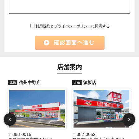
利用規約
と
プライバシーポリシー
に同意する
店舗案内
信州中野店
須坂店
北信
北信
〒383-0015
〒382-0052