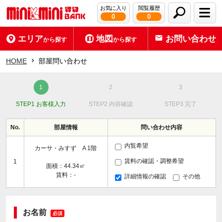
お気に入り
閲覧履歴
0
0
エリア
地図
お問い合わせ
から探す
から探す
HOME
部屋問い合わせ
STEP1 お客様入力
STEP2 内容確認
STEP3 完了
No.
部屋情報
問い合わせ内容
内覧希望
カーサ・みすず A 1階
賃料の確認・調整希望
1
面積：44.34㎡
賃料：-
詳細情報の確認
その他
お名前
必須