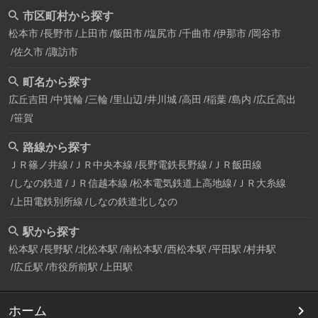
市区町村から探す
松本市
長野市
上田市
飯田市
塩尻市
千曲市
伊那市
岡谷市
佐久市
諏訪市
町名から探す
広丘吉田
中箕輪
三輪
里山辺
井川城
高田
稲葉
島内
広丘高出
笹賀
路線から探す
ＪＲ篠ノ井線
ＪＲ中央本線
長野電鉄長野線
ＪＲ飯田線
しなの鉄道
ＪＲ信越本線
松本電気鉄道上高地線
ＪＲ大糸線
上田電鉄別所線
しなの鉄道北しなの
駅から探す
松本駅
長野駅
北松本駅
南松本駅
西松本駅
平田駅
村井駅
広丘駅
市役所前駅
上田駅
ホーム