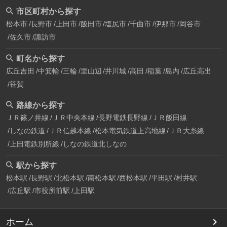
市区町村から探す
松本市
長野市
上田市
飯田市
塩尻市
千曲市
伊那市
岡谷市
佐久市
諏訪市
町名から探す
広丘吉田
中箕輪
三輪
里山辺
井川城
高田
稲葉
島内
広丘高出
笹賀
路線から探す
ＪＲ篠ノ井線
ＪＲ中央本線
長野電鉄長野線
ＪＲ飯田線
しなの鉄道
ＪＲ信越本線
松本電気鉄道上高地線
ＪＲ大糸線
上田電鉄別所線
しなの鉄道北しなの
駅から探す
松本駅
長野駅
北松本駅
南松本駅
西松本駅
平田駅
村井駅
広丘駅
市役所前駅
上田駅
ホーム