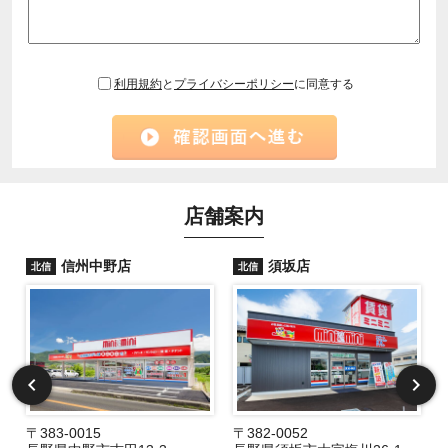
利用規約
と
プライバシーポリシー
に同意する
店舗案内
信州中野店
須坂店
北信
北信
〒383-0015
〒382-0052