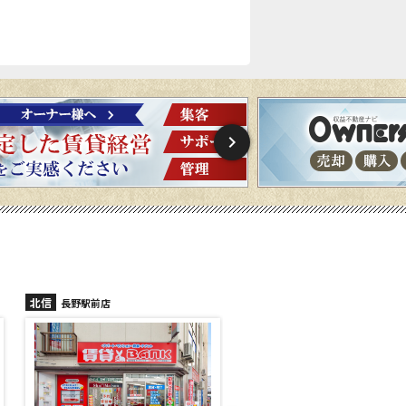
北信
北信
長野稲里店
長野篠ノ井店