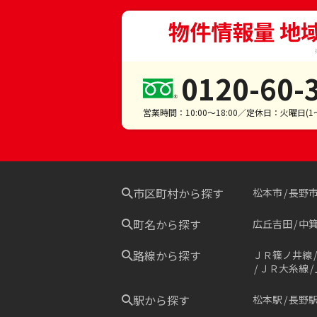
物件情報量 地
0120-60-
営業時間：10:00～18:00／定休日：火曜日(
市区町村から探す
松本市
長野
町名から探す
広丘吉田
中
路線から探す
ＪＲ篠ノ井線
ＪＲ大糸線
駅から探す
松本駅
長野