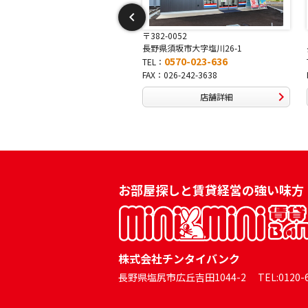
-0052
〒381-0042
須坂市大字塩川26-1
長野県長野市稲田2-7-43
0570-023-636
0570-025-457
TEL：
026-242-3638
FAX：026-254-5778
店舗詳細
店舗詳細
お部屋探しと賃貸経営の強い味方
株式会社チンタイバンク
長野県塩尻市広丘吉田1044-2 TEL:0120-60