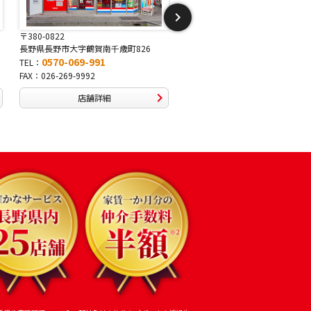
〒381-2243
〒388-8007
長野県長野市稲里1-5-25
長野県長野市篠ノ井布施高田407-
0570-067-878
0570-093-232
TEL：
TEL：
FAX：026-286-7888
FAX：026-292-3231
店舗詳細
店舗詳細