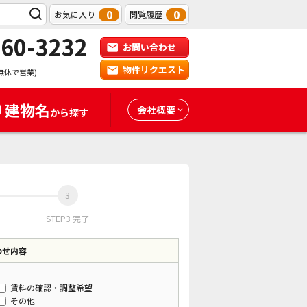
0
0
お気に入り
閲覧履歴
-60-3232
お問い合わせ
物件リクエスト
無休で営業)
建物名
会社概要
から探す
STEP3 完了
わせ内容
賃料の確認・調整希望
その他