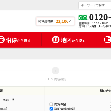
0120
23,106
掲載建物数
件
営業時間：10:00～18:00
定休日：火曜日(1～3月は
沿線
地図
から探す
から探す
STEP2 内容確認
報
問い合
 茅野 3階
内覧希望
.06㎡
詳細情報の確認