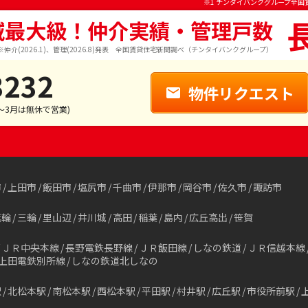
※1 チンタイバンクグループ全国
域最大級！仲介実績・管理戸数
※仲介(2026.1)、管理(2026.8)発表 全国賃貸住宅新聞調べ（チンタイバンクグループ）
3232
物件リクエスト
1～3月は無休で営業)
市
上田市
飯田市
塩尻市
千曲市
伊那市
岡谷市
佐久市
諏訪市
箕輪
三輪
里山辺
井川城
高田
稲葉
島内
広丘高出
笹賀
ＪＲ中央本線
長野電鉄長野線
ＪＲ飯田線
しなの鉄道
ＪＲ信越本線
上田電鉄別所線
しなの鉄道北しなの
駅
北松本駅
南松本駅
西松本駅
平田駅
村井駅
広丘駅
市役所前駅