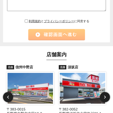
利用規約
と
プライバシーポリシー
に同意する
店舗案内
信州中野店
須坂店
北信
北信
〒383-0015
〒382-0052