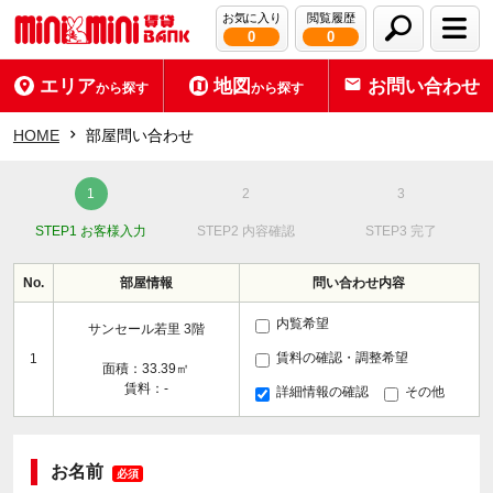
お気に入り
閲覧履歴
0
0
エリア
地図
お問い合わせ
から探す
から探す
HOME
部屋問い合わせ
STEP1 お客様入力
STEP2 内容確認
STEP3 完了
No.
部屋情報
問い合わせ内容
内覧希望
サンセール若里 3階
賃料の確認・調整希望
1
面積：33.39㎡
賃料：-
詳細情報の確認
その他
お名前
必須