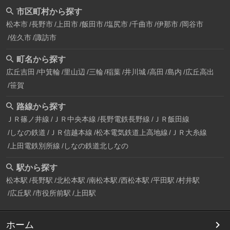
市区町村から探す
松本市
長野市
上田市
飯田市
塩尻市
千曲市
伊那市
岡谷市
佐久市
諏訪市
町名から探す
広丘吉田
中箕輪
里山辺
三輪
稲葉
井川城
高田
島内
広丘高出
笹賀
路線から探す
ＪＲ篠ノ井線
ＪＲ中央本線
長野電鉄長野線
ＪＲ飯田線
しなの鉄道
ＪＲ信越本線
松本電気鉄道上高地線
ＪＲ大糸線
上田電鉄別所線
しなの鉄道北しなの
駅から探す
松本駅
長野駅
北松本駅
南松本駅
西松本駅
平田駅
村井駅
広丘駅
市役所前駅
上田駅
ホーム