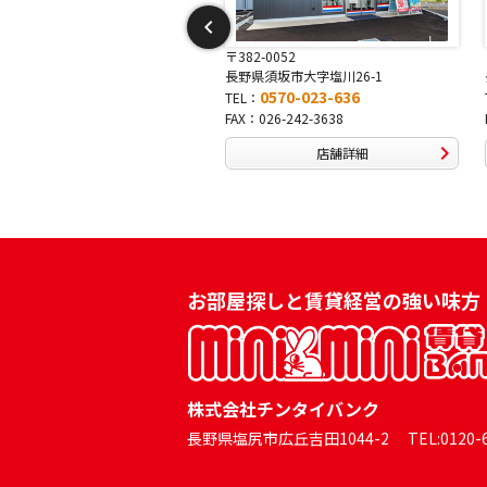
-0015
〒382-0052
中野市吉田13-3
長野県須坂市大字塩川26-1
0570-046-333
0570-023-636
TEL：
0269-24-0334
FAX：026-242-3638
店舗詳細
店舗詳細
お部屋探しと賃貸経営の強い味方
株式会社チンタイバンク
長野県塩尻市広丘吉田1044-2 TEL:0120-60