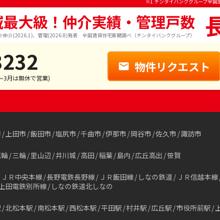
※1 チンタイバンクグループ全国
域最大級！仲介実績・管理戸数
※仲介(2026.1)、管理(2026.8)発表 全国賃貸住宅新聞調べ（チンタイバンクグループ）
3232
物件リクエスト
1～3月は無休で営業)
市
上田市
飯田市
塩尻市
千曲市
伊那市
岡谷市
佐久市
諏訪市
箕輪
三輪
里山辺
井川城
高田
稲葉
島内
広丘高出
笹賀
ＪＲ中央本線
長野電鉄長野線
ＪＲ飯田線
しなの鉄道
ＪＲ信越本線
上田電鉄別所線
しなの鉄道北しなの
駅
北松本駅
南松本駅
西松本駅
平田駅
村井駅
広丘駅
市役所前駅