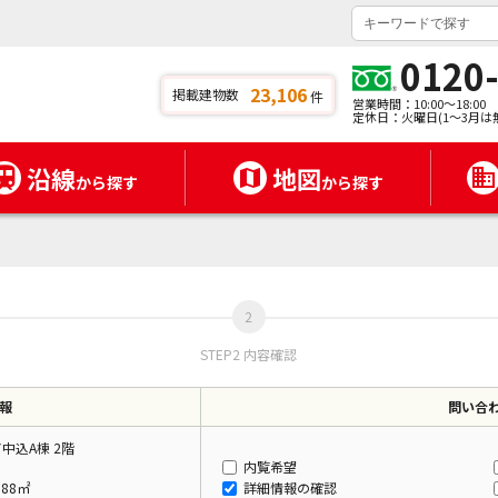
0120
23,106
掲載建物数
件
営業時間：10:00～18:00
定休日：火曜日(1～3月は
沿線
地図
から探す
から探す
STEP2 内容確認
報
問い合
中込A棟 2階
内覧希望
.88㎡
詳細情報の確認