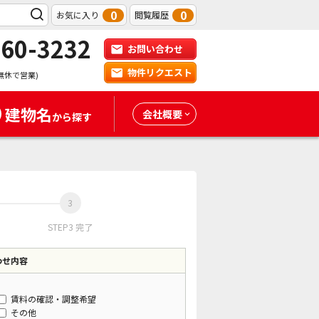
0
0
お気に入り
閲覧履歴
-60-3232
お問い合わせ
物件リクエスト
無休で営業)
建物名
会社概要
から探す
STEP3 完了
わせ内容
賃料の確認・調整希望
その他