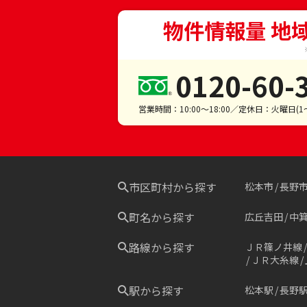
物件情報量 地
0120-60-
営業時間：10:00～18:00／定休日：火曜日(
市区町村から探す
松本市
長野
町名から探す
広丘吉田
中
路線から探す
ＪＲ篠ノ井線
ＪＲ大糸線
駅から探す
松本駅
長野