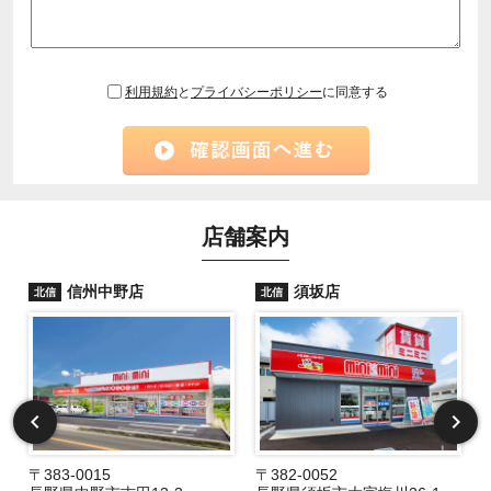
利用規約
と
プライバシーポリシー
に同意する
店舗案内
信州中野店
須坂店
北信
北信
〒383-0015
〒382-0052