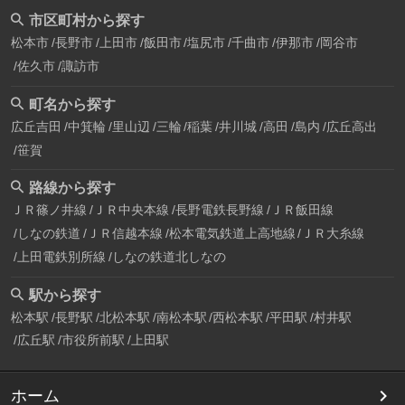
市区町村から探す
松本市
長野市
上田市
飯田市
塩尻市
千曲市
伊那市
岡谷市
佐久市
諏訪市
町名から探す
広丘吉田
中箕輪
里山辺
三輪
稲葉
井川城
高田
島内
広丘高出
笹賀
路線から探す
ＪＲ篠ノ井線
ＪＲ中央本線
長野電鉄長野線
ＪＲ飯田線
しなの鉄道
ＪＲ信越本線
松本電気鉄道上高地線
ＪＲ大糸線
上田電鉄別所線
しなの鉄道北しなの
駅から探す
松本駅
長野駅
北松本駅
南松本駅
西松本駅
平田駅
村井駅
広丘駅
市役所前駅
上田駅
ホーム