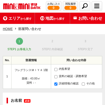
お気に入り
閲覧履歴
0
0
エリア
地図
お問い合わせ
から探す
から探す
HOME
部屋問い合わせ
STEP1 お客様入力
STEP2 内容確認
STEP3 完了
No.
部屋情報
問い合わせ内容
内覧希望
フレグランスＭＩＹＡ 1階
賃料の確認・調整希望
1
面積：43.00㎡
賃料：-
詳細情報の確認
その他
お名前
必須