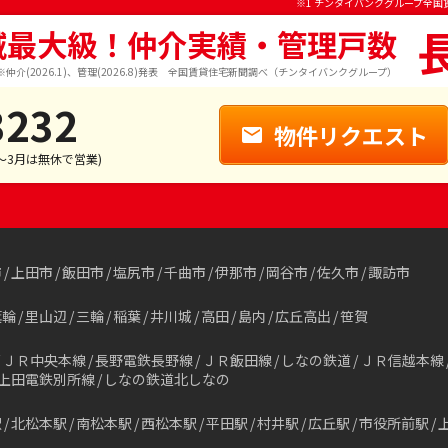
※1 チンタイバンクグループ全国
域最大級！仲介実績・管理戸数
※仲介(2026.1)、管理(2026.8)発表 全国賃貸住宅新聞調べ（チンタイバンクグループ）
3232
物件リクエスト
1～3月は無休で営業)
市
上田市
飯田市
塩尻市
千曲市
伊那市
岡谷市
佐久市
諏訪市
箕輪
里山辺
三輪
稲葉
井川城
高田
島内
広丘高出
笹賀
ＪＲ中央本線
長野電鉄長野線
ＪＲ飯田線
しなの鉄道
ＪＲ信越本線
上田電鉄別所線
しなの鉄道北しなの
駅
北松本駅
南松本駅
西松本駅
平田駅
村井駅
広丘駅
市役所前駅