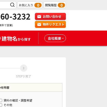
0
0
お気に入り
閲覧履歴
-60-3232
お問い合わせ
物件リクエスト
無休で営業)
建物名
会社概要
から探す
STEP3 完了
わせ内容
賃料の確認・調整希望
その他