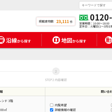
0120
23,111
掲載建物数
件
営業時間：10:00～18:00
定休日：火曜日(1～3月は
沿線
地図
から探す
から探す
STEP2 内容確認
報
問い合
ンド 3階
内覧希望
.00㎡
詳細情報の確認