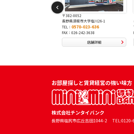
-0052
〒381-0042
須坂市大字塩川26-1
長野県長野市稲田2-7-43
0570-023-636
0570-025-457
TEL：
026-242-3638
FAX：026-254-5778
店舗詳細
店舗詳細
お部屋探しと賃貸経営の強い味方
株式会社チンタイバンク
長野県塩尻市広丘吉田1044-2 TEL:0120-60