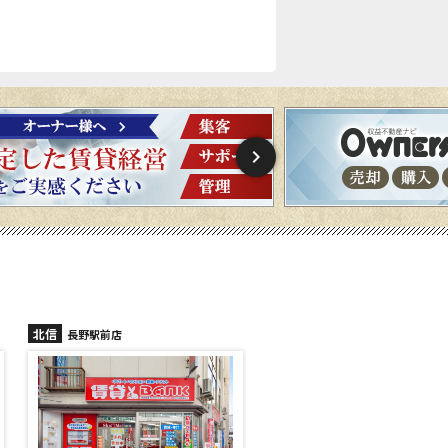
北信
北信
長野稲里店
長野篠ノ井店