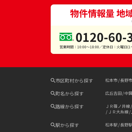
物件情報量 地
0120-60-
営業時間：10:00～18:00／定休日：火曜日(
市区町村から探す
松本市
長野
町名から探す
広丘吉田
中
路線から探す
ＪＲ篠ノ井線
ＪＲ大糸線
駅から探す
松本駅
長野