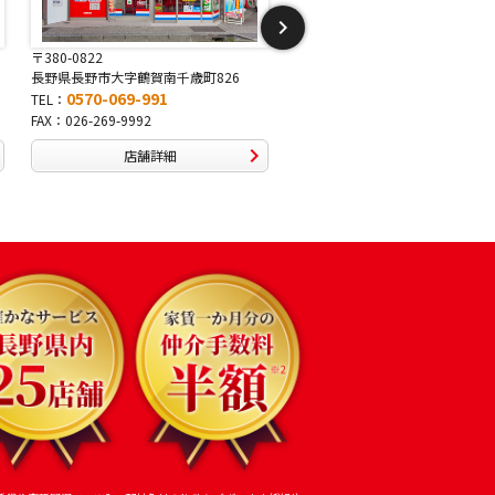
〒381-2243
〒388-8007
長野県長野市稲里1-5-25
長野県長野市篠ノ井布施高田407-
0570-067-878
0570-093-232
TEL：
TEL：
FAX：026-286-7888
FAX：026-292-3231
店舗詳細
店舗詳細