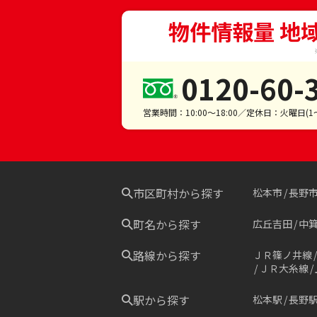
物件情報量 地
0120-60-
営業時間：10:00～18:00／定休日：火曜日(
市区町村から探す
松本市
長野
町名から探す
広丘吉田
中
路線から探す
ＪＲ篠ノ井線
ＪＲ大糸線
駅から探す
松本駅
長野