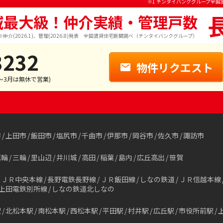
※1 チンタイバンクグループ全国
域最大級！仲介実績・管理戸数
※仲介(2026.1)、管理(2026.8)発表 全国賃貸住宅新聞調べ（チンタイバンクグループ）
3232
物件リクエスト
1～3月は無休で営業)
市
上田市
飯田市
塩尻市
千曲市
伊那市
岡谷市
佐久市
諏訪市
箕輪
三輪
里山辺
井川城
高田
稲葉
島内
広丘高出
笹賀
ＪＲ中央本線
長野電鉄長野線
ＪＲ飯田線
しなの鉄道
ＪＲ信越本線
上田電鉄別所線
しなの鉄道北しなの
駅
北松本駅
南松本駅
西松本駅
平田駅
村井駅
広丘駅
市役所前駅