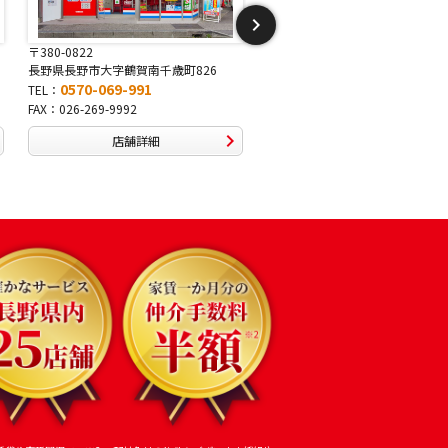
〒381-2243
〒388-8007
長野県長野市稲里1-5-25
長野県長野市篠ノ井布施高田407-
0570-067-878
0570-093-232
TEL：
TEL：
FAX：026-286-7888
FAX：026-292-3231
店舗詳細
店舗詳細