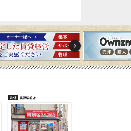
北信
北信
長野稲里店
長野篠ノ井店