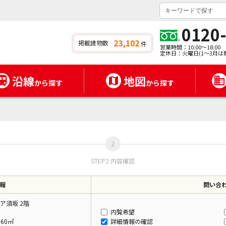
0120
23,102
掲載建物数
件
営業時間：10:00～18:00
定休日：火曜日(1～3月は
沿線
地図
から探す
から探す
STEP2 内容確認
報
問い合
ア須坂 2階
内覧希望
.60㎡
詳細情報の確認