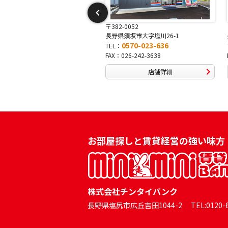
-0052
〒381-0042
県須坂市大字塩川26-1
長野県長野市稲田2-7-43
0570-023-636
0570-025-457
：
TEL：
026-242-3638
FAX：026-254-5778
店舗詳細
店舗詳細
お部屋探しと賃貸経営の強い味方
株式会社チンタイバンク
長野県塩尻市広丘吉田1044-2 TEL:0120-60