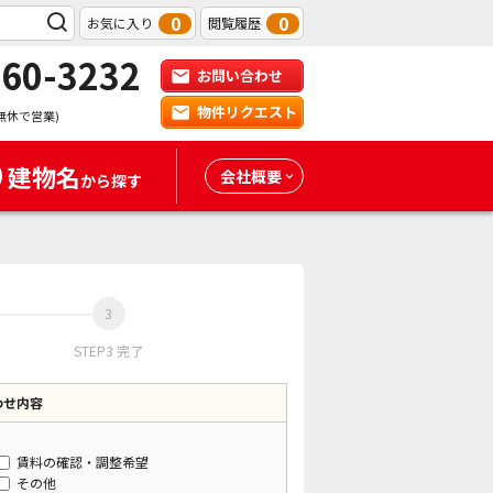
0
0
お気に入り
閲覧履歴
-60-3232
お問い合わせ
物件リクエスト
無休で営業)
建物名
会社概要
から探す
STEP3 完了
わせ内容
賃料の確認・調整希望
その他