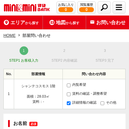
お気に入り
閲覧履歴
0
0
エリア
地図
お問い合わせ
から探す
から探す
HOME
部屋問い合わせ
STEP1 お客様入力
STEP2 内容確認
STEP3 完了
No.
部屋情報
問い合わせ内容
内覧希望
シャンテコスモス 1階
賃料の確認・調整希望
1
面積：28.03㎡
賃料：-
詳細情報の確認
その他
お名前
必須