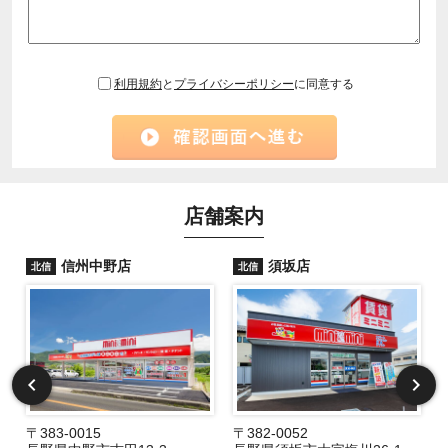
利用規約
と
プライバシーポリシー
に同意する
店舗案内
信州中野店
須坂店
北信
北信
〒383-0015
〒382-0052