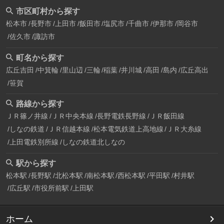
市区町村から探す
松本市
長野市
上田市
飯田市
塩尻市
千曲市
伊那市
岡谷市
佐久市
諏訪市
町名から探す
広丘吉田
中箕輪
里山辺
三輪
稲葉
井川城
高田
島内
広丘高出
笹賀
路線から探す
ＪＲ篠ノ井線
ＪＲ中央本線
長野電鉄長野線
ＪＲ飯田線
しなの鉄道
ＪＲ信越本線
松本電気鉄道上高地線
ＪＲ大糸線
上田電鉄別所線
しなの鉄道北しなの
駅から探す
松本駅
長野駅
北松本駅
南松本駅
西松本駅
平田駅
村井駅
広丘駅
市役所前駅
上田駅
ホーム