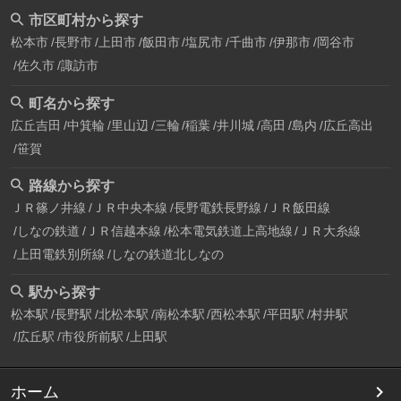
市区町村から探す
松本市
長野市
上田市
飯田市
塩尻市
千曲市
伊那市
岡谷市
佐久市
諏訪市
町名から探す
広丘吉田
中箕輪
里山辺
三輪
稲葉
井川城
高田
島内
広丘高出
笹賀
路線から探す
ＪＲ篠ノ井線
ＪＲ中央本線
長野電鉄長野線
ＪＲ飯田線
しなの鉄道
ＪＲ信越本線
松本電気鉄道上高地線
ＪＲ大糸線
上田電鉄別所線
しなの鉄道北しなの
駅から探す
松本駅
長野駅
北松本駅
南松本駅
西松本駅
平田駅
村井駅
広丘駅
市役所前駅
上田駅
ホーム