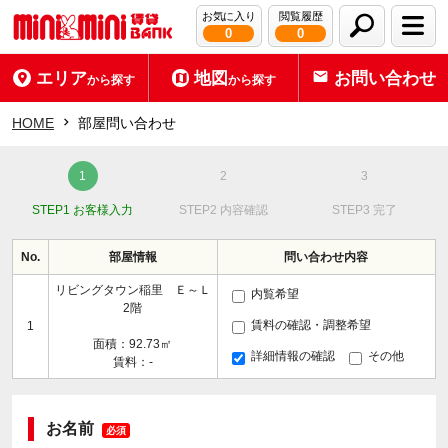
お気に入り
閲覧履歴
0
0
エリア
地図
お問い合わせ
から探す
から探す
HOME
部屋問い合わせ
STEP1 お客様入力
STEP2 内容確認
STEP3 完了
No.
部屋情報
問い合わせ内容
リビングタウン稲里 Ｅ～Ｌ
内覧希望
2階
賃料の確認・調整希望
1
面積：92.73㎡
詳細情報の確認
その他
賃料：-
お名前
必須