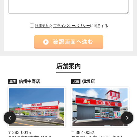
利用規約
と
プライバシーポリシー
に同意する
店舗案内
信州中野店
須坂店
北信
北信
〒383-0015
〒382-0052