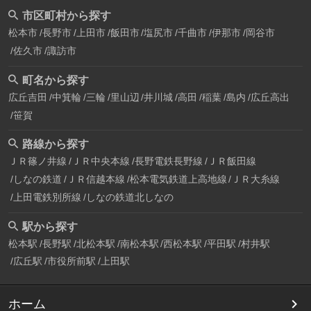
市区町村から探す
松本市
長野市
上田市
飯田市
塩尻市
千曲市
伊那市
岡谷市
佐久市
諏訪市
町名から探す
広丘吉田
中箕輪
三輪
里山辺
井川城
高田
稲葉
島内
広丘高出
笹賀
路線から探す
ＪＲ篠ノ井線
ＪＲ中央本線
長野電鉄長野線
ＪＲ飯田線
しなの鉄道
ＪＲ信越本線
松本電気鉄道上高地線
ＪＲ大糸線
上田電鉄別所線
しなの鉄道北しなの
駅から探す
松本駅
長野駅
北松本駅
南松本駅
西松本駅
平田駅
村井駅
広丘駅
市役所前駅
上田駅
ホーム