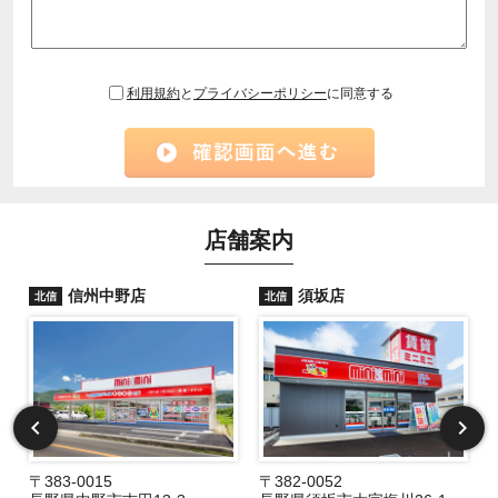
利用規約
と
プライバシーポリシー
に同意する
店舗案内
信州中野店
須坂店
北信
北信
〒383-0015
〒382-0052