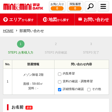
お気に入り
閲覧履歴
0
0
エリア
地図
お問い合わせ
から探す
から探す
HOME
部屋問い合わせ
STEP1 お客様入力
STEP2 内容確認
STEP3 完了
No.
部屋情報
問い合わせ内容
内覧希望
メゾン陣場 2階
賃料の確認・調整希望
1
面積：59.60㎡
賃料：-
詳細情報の確認
その他
お名前
必須