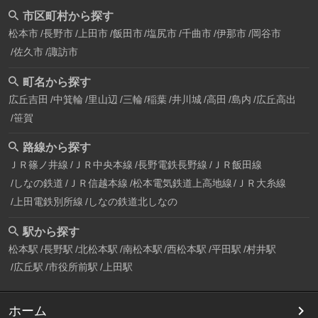
市区町村から探す
松本市
長野市
上田市
飯田市
塩尻市
千曲市
伊那市
岡谷市
佐久市
諏訪市
町名から探す
広丘吉田
中箕輪
里山辺
三輪
稲葉
井川城
高田
島内
広丘高出
笹賀
路線から探す
ＪＲ篠ノ井線
ＪＲ中央本線
長野電鉄長野線
ＪＲ飯田線
しなの鉄道
ＪＲ信越本線
松本電気鉄道上高地線
ＪＲ大糸線
上田電鉄別所線
しなの鉄道北しなの
駅から探す
松本駅
長野駅
北松本駅
南松本駅
西松本駅
平田駅
村井駅
広丘駅
市役所前駅
上田駅
ホーム