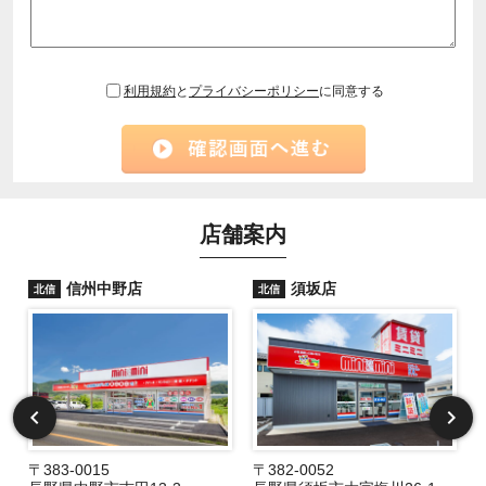
利用規約
と
プライバシーポリシー
に同意する
店舗案内
信州中野店
須坂店
北信
北信
〒383-0015
〒382-0052