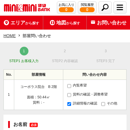
お気に入り
閲覧履歴
0
0
エリア
地図
お問い合わせ
から探す
から探す
HOME
部屋問い合わせ
STEP1 お客様入力
STEP2 内容確認
STEP3 完了
No.
部屋情報
問い合わせ内容
内覧希望
コーポラス院台 B 2階
賃料の確認・調整希望
1
面積：50.44㎡
賃料：-
詳細情報の確認
その他
お名前
必須