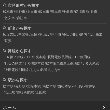
市区町村から探す
松本市
長野市
上田市
飯田市
塩尻市
千曲市
伊那市
岡谷市
佐久市
諏訪市
町名から探す
広丘吉田
中箕輪
三輪
里山辺
井川城
高田
稲葉
島内
広丘高出
笹賀
路線から探す
ＪＲ篠ノ井線
ＪＲ中央本線
長野電鉄長野線
ＪＲ飯田線
しなの鉄道
ＪＲ信越本線
松本電気鉄道上高地線
ＪＲ大糸線
上田電鉄別所線
しなの鉄道北しなの
駅から探す
松本駅
長野駅
北松本駅
南松本駅
西松本駅
平田駅
村井駅
広丘駅
市役所前駅
上田駅
ホーム