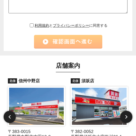
利用規約
と
プライバシーポリシー
に同意する
店舗案内
信州中野店
須坂店
北信
北信
〒383-0015
〒382-0052