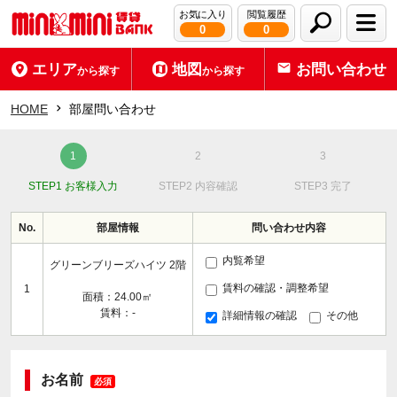
お気に入り
閲覧履歴
0
0
エリア
地図
お問い合わせ
から探す
から探す
HOME
部屋問い合わせ
STEP1 お客様入力
STEP2 内容確認
STEP3 完了
No.
部屋情報
問い合わせ内容
内覧希望
グリーンブリーズハイツ 2階
賃料の確認・調整希望
1
面積：24.00㎡
賃料：-
詳細情報の確認
その他
お名前
必須