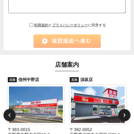
利用規約
と
プライバシーポリシー
に同意する
店舗案内
信州中野店
須坂店
北信
北信
〒383-0015
〒382-0052