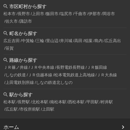
市区町村から探す
松本市
長野市
上田市
飯田市
塩尻市
千曲市
伊那市
岡谷市
佐久市
諏訪市
町名から探す
広丘吉田
中箕輪
三輪
里山辺
井川城
高田
稲葉
島内
広丘高出
笹賀
路線から探す
ＪＲ篠ノ井線
ＪＲ中央本線
長野電鉄長野線
ＪＲ飯田線
しなの鉄道
ＪＲ信越本線
松本電気鉄道上高地線
ＪＲ大糸線
上田電鉄別所線
しなの鉄道北しなの
駅から探す
松本駅
長野駅
北松本駅
南松本駅
西松本駅
平田駅
村井駅
広丘駅
市役所前駅
上田駅
ホーム