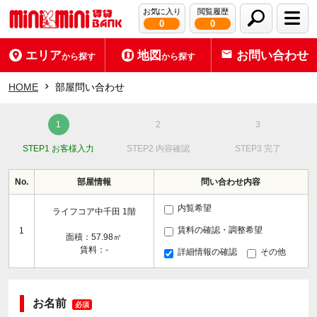
お気に入り
閲覧履歴
0
0
エリア
地図
お問い合わせ
から探す
から探す
HOME
部屋問い合わせ
STEP1 お客様入力
STEP2 内容確認
STEP3 完了
No.
部屋情報
問い合わせ内容
内覧希望
ライフコア中千田 1階
賃料の確認・調整希望
1
面積：57.98㎡
賃料：-
詳細情報の確認
その他
お名前
必須