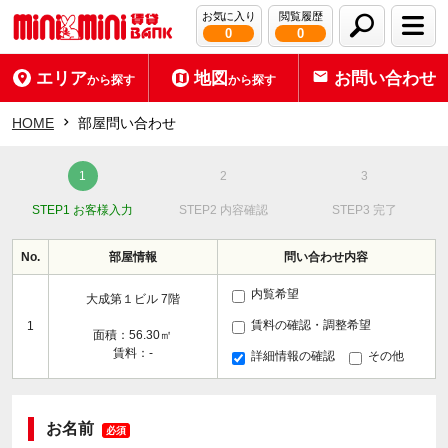
お気に入り
閲覧履歴
0
0
エリア
地図
お問い合わせ
から探す
から探す
HOME
部屋問い合わせ
STEP1 お客様入力
STEP2 内容確認
STEP3 完了
No.
部屋情報
問い合わせ内容
内覧希望
大成第１ビル 7階
賃料の確認・調整希望
1
面積：56.30㎡
賃料：-
詳細情報の確認
その他
お名前
必須