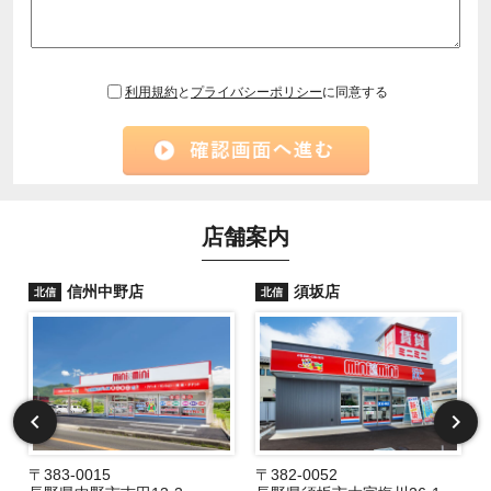
利用規約
と
プライバシーポリシー
に同意する
店舗案内
信州中野店
須坂店
北信
北信
〒383-0015
〒382-0052