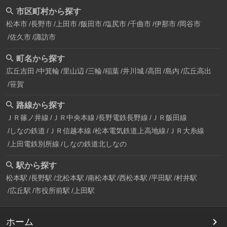
市区町村から探す
松本市
長野市
上田市
飯田市
塩尻市
千曲市
伊那市
岡谷市
佐久市
諏訪市
町名から探す
広丘吉田
中箕輪
里山辺
三輪
稲葉
井川城
高田
島内
広丘高出
笹賀
路線から探す
ＪＲ篠ノ井線
ＪＲ中央本線
長野電鉄長野線
ＪＲ飯田線
しなの鉄道
ＪＲ信越本線
松本電気鉄道上高地線
ＪＲ大糸線
上田電鉄別所線
しなの鉄道北しなの
駅から探す
松本駅
長野駅
北松本駅
南松本駅
西松本駅
平田駅
村井駅
広丘駅
市役所前駅
上田駅
ホーム