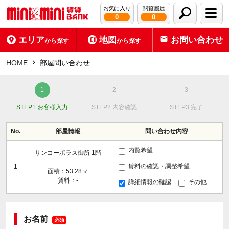
お気に入り
閲覧履歴
0
0
エリア
地図
お問い合わせ
から探す
から探す
HOME
部屋問い合わせ
STEP1 お客様入力
STEP2 内容確認
STEP3 完了
No.
部屋情報
問い合わせ内容
内覧希望
サンコーポラス御所 1階
賃料の確認・調整希望
1
面積：53.28㎡
賃料：-
詳細情報の確認
その他
お名前
必須