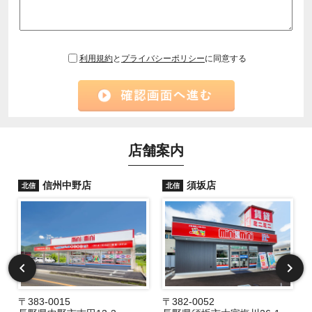
利用規約
と
プライバシーポリシー
に同意する
店舗案内
信州中野店
須坂店
北信
北信
〒383-0015
〒382-0052