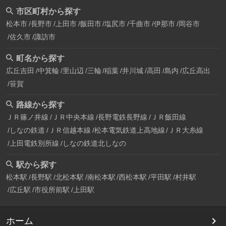
市区町村から探す
松本市
長野市
上田市
飯田市
塩尻市
千曲市
伊那市
岡谷市
佐久市
諏訪市
町名から探す
広丘吉田
中箕輪
里山辺
三輪
稲葉
井川城
高田
島内
広丘高出
笹賀
路線から探す
ＪＲ篠ノ井線
ＪＲ中央本線
長野電鉄長野線
ＪＲ飯田線
しなの鉄道
ＪＲ信越本線
松本電気鉄道上高地線
ＪＲ大糸線
上田電鉄別所線
しなの鉄道北しなの
駅から探す
松本駅
長野駅
北松本駅
南松本駅
西松本駅
平田駅
村井駅
広丘駅
市役所前駅
上田駅
ホーム