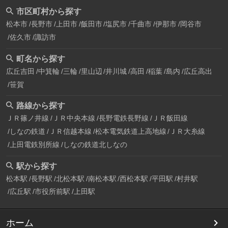
市区町村から探す
松本市
長野市
上田市
飯田市
塩尻市
千曲市
伊那市
岡谷市
佐久市
諏訪市
町名から探す
広丘吉田
中箕輪
三輪
里山辺
井川城
高田
稲葉
島内
広丘高出
笹賀
路線から探す
ＪＲ篠ノ井線
ＪＲ中央本線
長野電鉄長野線
ＪＲ飯田線
しなの鉄道
ＪＲ信越本線
松本電気鉄道上高地線
ＪＲ大糸線
上田電鉄別所線
しなの鉄道北しなの
駅から探す
松本駅
長野駅
北松本駅
南松本駅
西松本駅
平田駅
村井駅
広丘駅
市役所前駅
上田駅
ホーム