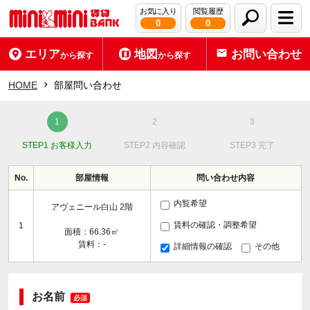
お気に入り
閲覧履歴
0
0
エリア
地図
お問い合わせ
から探す
から探す
HOME
部屋問い合わせ
STEP1 お客様入力
STEP2 内容確認
STEP3 完了
No.
部屋情報
問い合わせ内容
内覧希望
アヴェニール白山 2階
賃料の確認・調整希望
1
面積：66.36㎡
賃料：-
詳細情報の確認
その他
お名前
必須