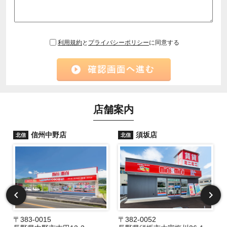
利用規約
と
プライバシーポリシー
に同意する
店舗案内
信州中野店
須坂店
北信
北信
〒383-0015
〒382-0052