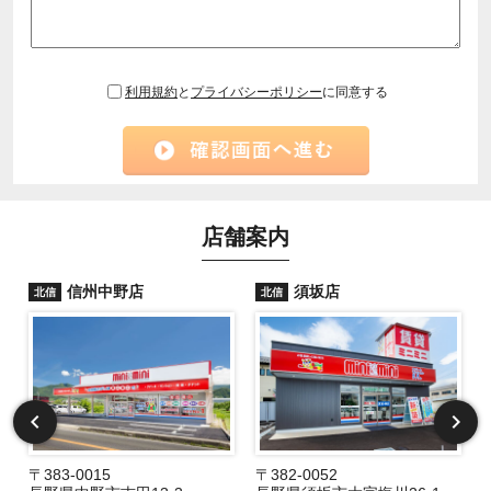
利用規約
と
プライバシーポリシー
に同意する
店舗案内
信州中野店
須坂店
北信
北信
〒383-0015
〒382-0052