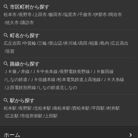
市区町村から探す
松本市
長野市
上田市
飯田市
塩尻市
千曲市
伊那市
岡谷市
佐久市
諏訪市
町名から探す
広丘吉田
中箕輪
三輪
里山辺
井川城
高田
稲葉
島内
広丘高出
笹賀
路線から探す
ＪＲ篠ノ井線
ＪＲ中央本線
長野電鉄長野線
ＪＲ飯田線
しなの鉄道
ＪＲ信越本線
松本電気鉄道上高地線
ＪＲ大糸線
上田電鉄別所線
しなの鉄道北しなの
駅から探す
松本駅
長野駅
北松本駅
南松本駅
西松本駅
平田駅
村井駅
広丘駅
市役所前駅
上田駅
ホーム