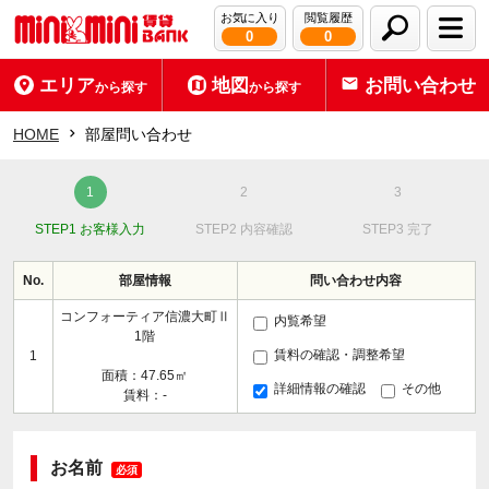
お気に入り
閲覧履歴
0
0
エリア
地図
お問い合わせ
から探す
から探す
HOME
部屋問い合わせ
STEP1 お客様入力
STEP2 内容確認
STEP3 完了
No.
部屋情報
問い合わせ内容
コンフォーティア信濃大町Ⅱ
内覧希望
1階
賃料の確認・調整希望
1
面積：47.65㎡
詳細情報の確認
その他
賃料：-
お名前
必須