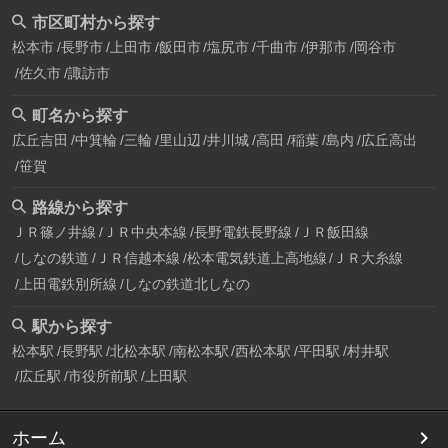
市区町村から探す
松本市
長野市
上田市
飯田市
塩尻市
千曲市
伊那市
岡谷市
佐久市
諏訪市
町名から探す
広丘吉田
中箕輪
三輪
里山辺
井川城
高田
稲葉
島内
広丘高出
笹賀
路線から探す
ＪＲ篠ノ井線
ＪＲ中央本線
長野電鉄長野線
ＪＲ飯田線
しなの鉄道
ＪＲ信越本線
松本電気鉄道上高地線
ＪＲ大糸線
上田電鉄別所線
しなの鉄道北しなの
駅から探す
松本駅
長野駅
北松本駅
南松本駅
西松本駅
平田駅
村井駅
広丘駅
市役所前駅
上田駅
ホーム