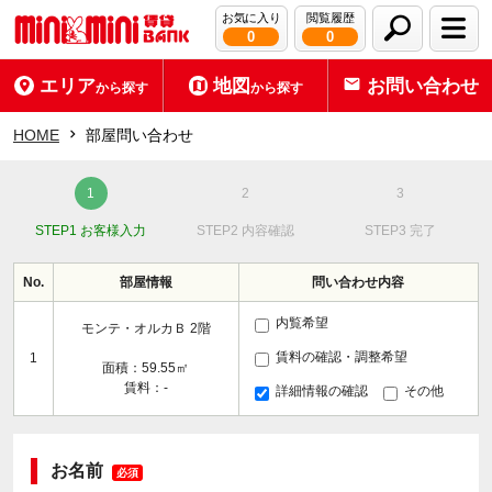
お気に入り
閲覧履歴
0
0
エリア
地図
お問い合わせ
から探す
から探す
HOME
部屋問い合わせ
STEP1 お客様入力
STEP2 内容確認
STEP3 完了
No.
部屋情報
問い合わせ内容
内覧希望
モンテ・オルカＢ 2階
賃料の確認・調整希望
1
面積：59.55㎡
賃料：-
詳細情報の確認
その他
お名前
必須