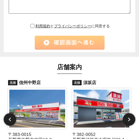
利用規約
と
プライバシーポリシー
に同意する
店舗案内
信州中野店
須坂店
北信
北信
〒383-0015
〒382-0052