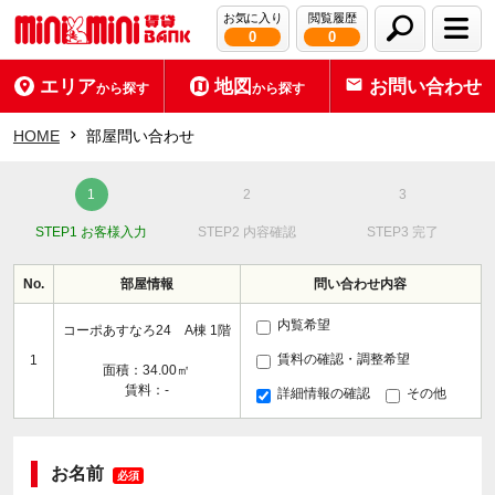
お気に入り
閲覧履歴
0
0
エリア
地図
お問い合わせ
から探す
から探す
HOME
部屋問い合わせ
STEP1 お客様入力
STEP2 内容確認
STEP3 完了
No.
部屋情報
問い合わせ内容
内覧希望
コーポあすなろ24 A棟 1階
賃料の確認・調整希望
1
面積：34.00㎡
賃料：-
詳細情報の確認
その他
お名前
必須