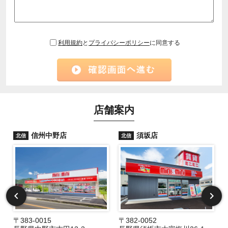
利用規約
と
プライバシーポリシー
に同意する
店舗案内
信州中野店
須坂店
北信
北信
〒383-0015
〒382-0052