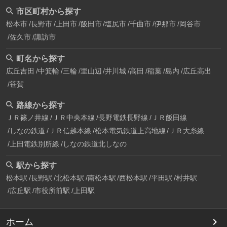
市区町村から探す
松本市
長野市
上田市
飯田市
塩尻市
千曲市
伊那市
岡谷市
佐久市
諏訪市
町名から探す
広丘吉田
中箕輪
三輪
里山辺
井川城
高田
稲葉
島内
広丘高出
笹賀
路線から探す
ＪＲ篠ノ井線
ＪＲ中央本線
長野電鉄長野線
ＪＲ飯田線
しなの鉄道
ＪＲ信越本線
松本電気鉄道上高地線
ＪＲ大糸線
上田電鉄別所線
しなの鉄道北しなの
駅から探す
松本駅
長野駅
北松本駅
南松本駅
西松本駅
平田駅
村井駅
広丘駅
市役所前駅
上田駅
ホーム