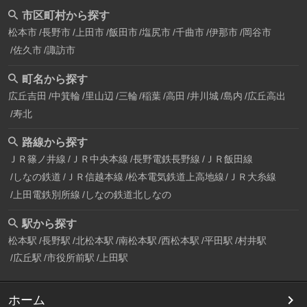
市区町村から探す
松本市
長野市
上田市
飯田市
塩尻市
千曲市
伊那市
岡谷市
佐久市
諏訪市
町名から探す
広丘吉田
中箕輪
里山辺
三輪
稲葉
高田
井川城
島内
広丘高出
寿北
路線から探す
ＪＲ篠ノ井線
ＪＲ中央本線
長野電鉄長野線
ＪＲ飯田線
しなの鉄道
ＪＲ信越本線
松本電気鉄道上高地線
ＪＲ大糸線
上田電鉄別所線
しなの鉄道北しなの
駅から探す
松本駅
長野駅
北松本駅
南松本駅
西松本駅
平田駅
村井駅
広丘駅
市役所前駅
上田駅
ホーム