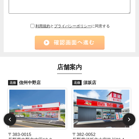
利用規約
と
プライバシーポリシー
に同意する
店舗案内
信州中野店
須坂店
北信
北信
〒383-0015
〒382-0052