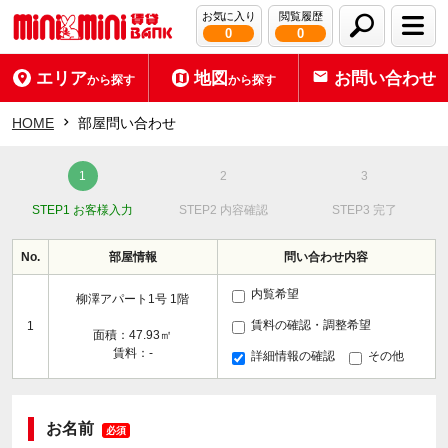
お気に入り
閲覧履歴
0
0
エリア
地図
お問い合わせ
から探す
から探す
HOME
部屋問い合わせ
STEP1 お客様入力
STEP2 内容確認
STEP3 完了
No.
部屋情報
問い合わせ内容
内覧希望
柳澤アパート1号 1階
賃料の確認・調整希望
1
面積：47.93㎡
賃料：-
詳細情報の確認
その他
お名前
必須