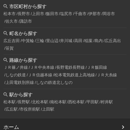
市区町村から探す
松本市
長野市
上田市
飯田市
塩尻市
千曲市
伊那市
岡谷市
佐久市
諏訪市
町名から探す
広丘吉田
中箕輪
三輪
里山辺
井川城
高田
稲葉
島内
広丘高出
笹賀
路線から探す
ＪＲ篠ノ井線
ＪＲ中央本線
長野電鉄長野線
ＪＲ飯田線
しなの鉄道
ＪＲ信越本線
松本電気鉄道上高地線
ＪＲ大糸線
上田電鉄別所線
しなの鉄道北しなの
駅から探す
松本駅
長野駅
北松本駅
南松本駅
西松本駅
平田駅
村井駅
広丘駅
市役所前駅
上田駅
ホーム