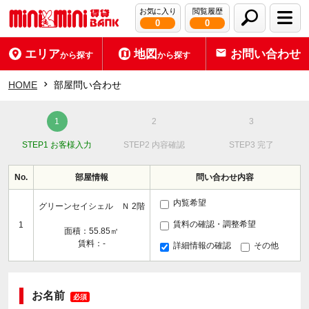
お気に入り
閲覧履歴
0
0
エリア
地図
お問い合わせ
から探す
から探す
HOME
部屋問い合わせ
STEP1 お客様入力
STEP2 内容確認
STEP3 完了
No.
部屋情報
問い合わせ内容
内覧希望
グリーンセイシェル Ｎ 2階
賃料の確認・調整希望
1
面積：55.85㎡
賃料：-
詳細情報の確認
その他
お名前
必須