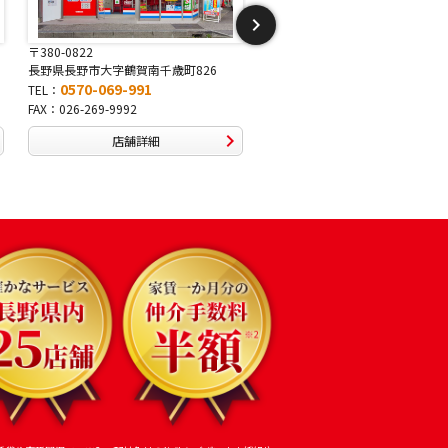
〒381-2243
〒388-8007
長野県長野市稲里1-5-25
長野県長野市篠ノ井布施高田407-
0570-067-878
0570-093-232
TEL：
TEL：
FAX：026-286-7888
FAX：026-292-3231
店舗詳細
店舗詳細