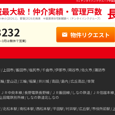
※1 チンタイバンクグループ全国
域最大級！仲介実績・管理戸数
※仲介(2026.1)、管理(2026.8)発表 全国賃貸住宅新聞調べ（チンタイバンクグループ）
3232
物件リクエスト
1～3月は無休で営業)
市
上田市
飯田市
塩尻市
千曲市
伊那市
岡谷市
佐久市
諏訪市
箕輪
里山辺
三輪
稲葉
井川城
高田
島内
広丘高出
笹賀
ＪＲ中央本線
長野電鉄長野線
ＪＲ飯田線
しなの鉄道
ＪＲ信越本線
上田電鉄別所線
しなの鉄道北しなの
駅
北松本駅
南松本駅
西松本駅
平田駅
村井駅
広丘駅
市役所前駅