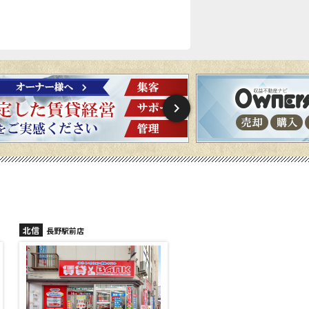
北信
北信
長野稲里店
長野篠ノ井店