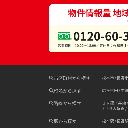
物件情報量 地
0120-60-
営業時間：10:00～18:00／定休日：火曜日(
市区町村から探す
松本市
長野
町名から探す
広丘吉田
中
路線から探す
ＪＲ篠ノ井線
ＪＲ大糸線
駅から探す
松本駅
長野