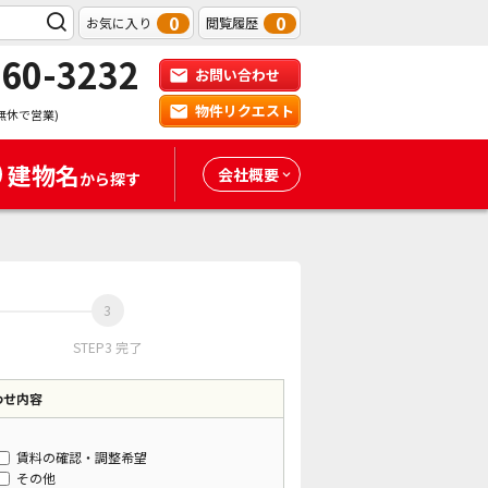
0
0
お気に入り
閲覧履歴
-60-3232
お問い合わせ
物件リクエスト
無休で営業)
建物名
会社概要
から探す
STEP3 完了
わせ内容
賃料の確認・調整希望
その他