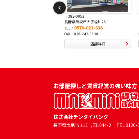
-0052
〒381-0042
須坂市大字塩川26-1
長野県長野市稲田2-7-43
0570-023-636
0570-025-457
TEL：
026-242-3638
FAX：026-254-5778
店舗詳細
店舗詳細
お部屋探しと賃貸経営の強い味方
株式会社チンタイバンク
長野県塩尻市広丘吉田1044-2 TEL:0120-60