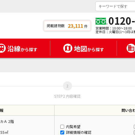
0120
23,111
掲載建物数
件
営業時間：10:00～18:00
定休日：火曜日(1～3月は
沿線
地図
から探す
から探す
STEP2 内容確認
報
問い合
カＡ 2階
内覧希望
.55㎡
詳細情報の確認