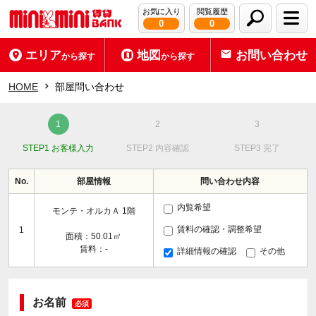
お気に入り
閲覧履歴
0
0
エリア
地図
お問い合わせ
から探す
から探す
HOME
部屋問い合わせ
STEP1 お客様入力
STEP2 内容確認
STEP3 完了
No.
部屋情報
問い合わせ内容
内覧希望
モンテ・オルカＡ 1階
賃料の確認・調整希望
1
面積：50.01㎡
賃料：-
詳細情報の確認
その他
お名前
必須