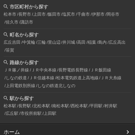
市区町村から探す
松本市
長野市
上田市
飯田市
塩尻市
千曲市
伊那市
岡谷市
佐久市
諏訪市
町名から探す
広丘吉田
中箕輪
三輪
里山辺
井川城
高田
稲葉
島内
広丘高出
笹賀
路線から探す
ＪＲ篠ノ井線
ＪＲ中央本線
長野電鉄長野線
ＪＲ飯田線
しなの鉄道
ＪＲ信越本線
松本電気鉄道上高地線
ＪＲ大糸線
上田電鉄別所線
しなの鉄道北しなの
駅から探す
松本駅
長野駅
北松本駅
南松本駅
西松本駅
平田駅
村井駅
広丘駅
市役所前駅
上田駅
ホーム