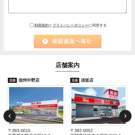
利用規約
と
プライバシーポリシー
に同意する
店舗案内
信州中野店
須坂店
北信
北信
〒383-0015
〒382-0052