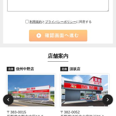
利用規約
と
プライバシーポリシー
に同意する
店舗案内
信州中野店
須坂店
北信
北信
〒383-0015
〒382-0052