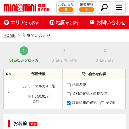
お気に入り
閲覧履歴
0
0
エリア
地図
お問い合わせ
から探す
から探す
HOME
部屋問い合わせ
STEP1 お客様入力
STEP2 内容確認
STEP3 完了
No.
部屋情報
問い合わせ内容
内覧希望
モンテ・オルカＡ 1階
賃料の確認・調整希望
1
面積：50.01㎡
賃料：-
詳細情報の確認
その他
お名前
必須