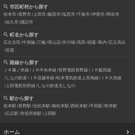
市区町村から探す
松本市
長野市
上田市
飯田市
塩尻市
千曲市
伊那市
岡谷市
佐久市
諏訪市
町名から探す
広丘吉田
中箕輪
三輪
里山辺
井川城
高田
稲葉
島内
広丘高出
笹賀
路線から探す
ＪＲ篠ノ井線
ＪＲ中央本線
長野電鉄長野線
ＪＲ飯田線
しなの鉄道
ＪＲ信越本線
松本電気鉄道上高地線
ＪＲ大糸線
上田電鉄別所線
しなの鉄道北しなの
駅から探す
松本駅
長野駅
北松本駅
南松本駅
西松本駅
平田駅
村井駅
広丘駅
市役所前駅
上田駅
ホーム