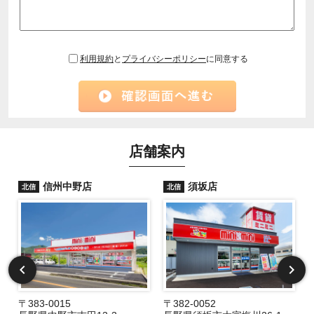
利用規約
と
プライバシーポリシー
に同意する
店舗案内
信州中野店
須坂店
北信
北信
〒383-0015
〒382-0052