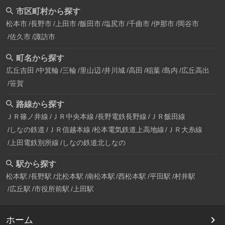
市区町村から探す
松本市
長野市
上田市
飯田市
塩尻市
千曲市
伊那市
岡谷市
佐久市
諏訪市
町名から探す
広丘吉田
中箕輪
三輪
里山辺
井川城
高田
稲葉
島内
広丘高出
笹賀
路線から探す
ＪＲ篠ノ井線
ＪＲ中央本線
長野電鉄長野線
ＪＲ飯田線
しなの鉄道
ＪＲ信越本線
松本電気鉄道上高地線
ＪＲ大糸線
上田電鉄別所線
しなの鉄道北しなの
駅から探す
松本駅
長野駅
北松本駅
南松本駅
西松本駅
平田駅
村井駅
広丘駅
市役所前駅
上田駅
ホーム