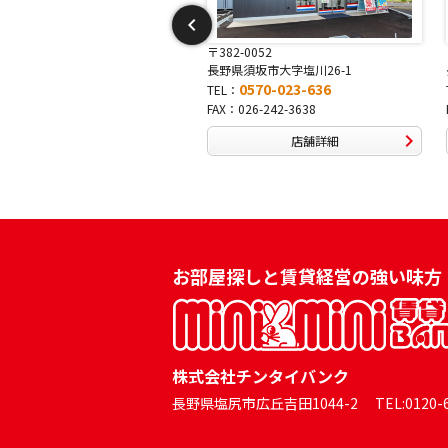
-0015
〒382-0052
中野市吉田13-3
長野県須坂市大字塩川26-1
0570-046-333
0570-023-636
TEL：
0269-24-0334
FAX：026-242-3638
店舗詳細
店舗詳細
お部屋探しと賃貸経営の強い味方
株式会社チンタイバンク
長野県塩尻市広丘吉田1044-2 TEL:0120-60