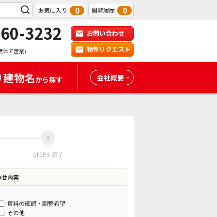
0
0
お気に入り
閲覧履歴
-60-3232
お問い合わせ
物件リクエスト
無休で営業)
建物名
会社概要
から探す
STEP3 完了
わせ内容
賃料の確認・調整希望
その他