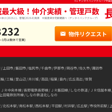
※1 チンタイバンクグループ全国
域最大級！仲介実績・管理戸数
※仲介(2026.1)、管理(2026.8)発表 全国賃貸住宅新聞調べ（チンタイバンクグループ）
3232
物件リクエスト
1～3月は無休で営業)
市
上田市
飯田市
塩尻市
千曲市
伊那市
岡谷市
佐久市
諏訪市
箕輪
三輪
里山辺
井川城
高田
稲葉
島内
広丘高出
笹賀
ＪＲ中央本線
長野電鉄長野線
ＪＲ飯田線
しなの鉄道
ＪＲ信越本線
上田電鉄別所線
しなの鉄道北しなの
駅
北松本駅
南松本駅
西松本駅
平田駅
村井駅
広丘駅
市役所前駅