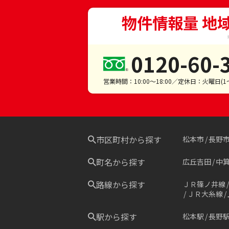
物件情報量 地
0120-60-
営業時間：10:00～18:00／定休日：火曜日(
市区町村から探す
松本市
長野
町名から探す
広丘吉田
中
路線から探す
ＪＲ篠ノ井線
ＪＲ大糸線
駅から探す
松本駅
長野