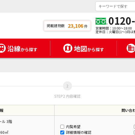
0120
23,106
掲載建物数
件
営業時間：10:00～18:00
定休日：火曜日(1～3月は
沿線
地図
から探す
から探す
STEP2 内容確認
報
問い合
ル 3階
内覧希望
.60㎡
詳細情報の確認