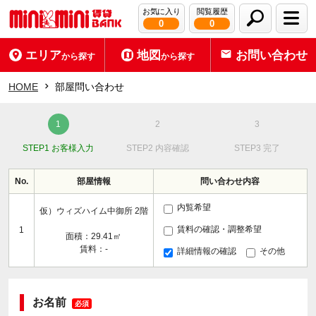
お気に入り
閲覧履歴
0
0
エリア
地図
お問い合わせ
から探す
から探す
HOME
部屋問い合わせ
STEP1 お客様入力
STEP2 内容確認
STEP3 完了
No.
部屋情報
問い合わせ内容
内覧希望
仮）ウィズハイム中御所 2階
賃料の確認・調整希望
1
面積：29.41㎡
賃料：-
詳細情報の確認
その他
お名前
必須