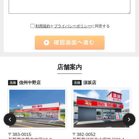
利用規約
と
プライバシーポリシー
に同意する
店舗案内
信州中野店
須坂店
北信
北信
〒383-0015
〒382-0052