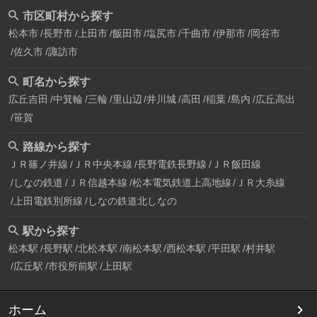
市区町村から探す
松本市
長野市
上田市
飯田市
塩尻市
千曲市
伊那市
岡谷市
佐久市
諏訪市
町名から探す
広丘吉田
中箕輪
三輪
里山辺
井川城
高田
稲葉
島内
広丘高出
笹賀
路線から探す
ＪＲ篠ノ井線
ＪＲ中央本線
長野電鉄長野線
ＪＲ飯田線
しなの鉄道
ＪＲ信越本線
松本電気鉄道上高地線
ＪＲ大糸線
上田電鉄別所線
しなの鉄道北しなの
駅から探す
松本駅
長野駅
北松本駅
南松本駅
西松本駅
平田駅
村井駅
広丘駅
市役所前駅
上田駅
ホーム