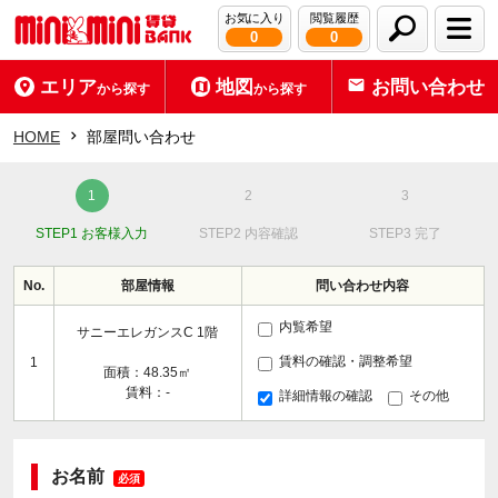
お気に入り
閲覧履歴
0
0
エリア
地図
お問い合わせ
から探す
から探す
HOME
部屋問い合わせ
STEP1 お客様入力
STEP2 内容確認
STEP3 完了
No.
部屋情報
問い合わせ内容
内覧希望
サニーエレガンスC 1階
賃料の確認・調整希望
1
面積：48.35㎡
賃料：-
詳細情報の確認
その他
お名前
必須