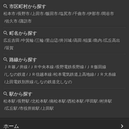
市区町村から探す
松本市
長野市
上田市
飯田市
塩尻市
千曲市
伊那市
岡谷市
佐久市
諏訪市
町名から探す
広丘吉田
中箕輪
三輪
里山辺
井川城
高田
稲葉
島内
広丘高出
笹賀
路線から探す
ＪＲ篠ノ井線
ＪＲ中央本線
長野電鉄長野線
ＪＲ飯田線
しなの鉄道
ＪＲ信越本線
松本電気鉄道上高地線
ＪＲ大糸線
上田電鉄別所線
しなの鉄道北しなの
駅から探す
松本駅
長野駅
北松本駅
南松本駅
西松本駅
平田駅
村井駅
広丘駅
市役所前駅
上田駅
ホーム