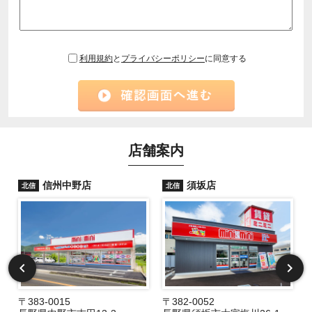
利用規約
と
プライバシーポリシー
に同意する
店舗案内
信州中野店
須坂店
北信
北信
〒383-0015
〒382-0052