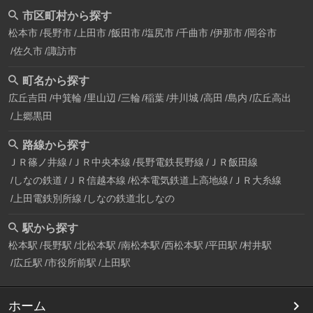
市区町村から探す
松本市
長野市
上田市
飯田市
塩尻市
千曲市
伊那市
岡谷市
佐久市
諏訪市
町名から探す
広丘吉田
中箕輪
里山辺
三輪
稲葉
井川城
高田
島内
広丘高出
上郷黒田
路線から探す
ＪＲ篠ノ井線
ＪＲ中央本線
長野電鉄長野線
ＪＲ飯田線
しなの鉄道
ＪＲ信越本線
松本電気鉄道上高地線
ＪＲ大糸線
上田電鉄別所線
しなの鉄道北しなの
駅から探す
松本駅
長野駅
北松本駅
南松本駅
西松本駅
平田駅
村井駅
広丘駅
市役所前駅
上田駅
ホーム