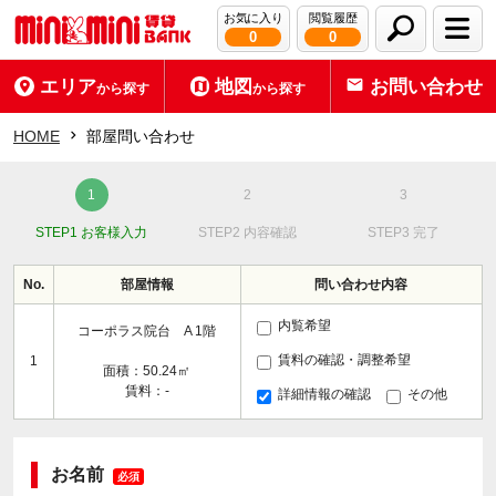
お気に入り
閲覧履歴
0
0
エリア
地図
お問い合わせ
から探す
から探す
HOME
部屋問い合わせ
STEP1 お客様入力
STEP2 内容確認
STEP3 完了
No.
部屋情報
問い合わせ内容
内覧希望
コーポラス院台 A 1階
賃料の確認・調整希望
1
面積：50.24㎡
賃料：-
詳細情報の確認
その他
お名前
必須