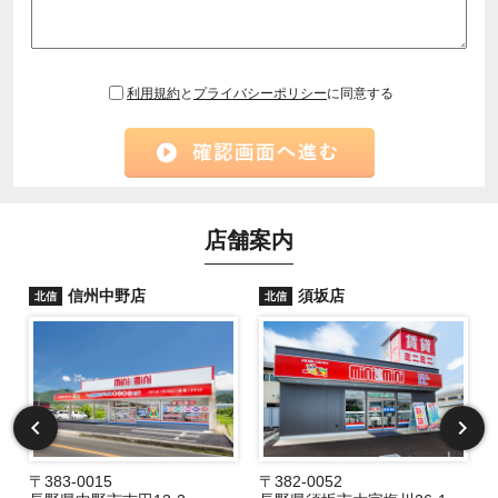
利用規約
と
プライバシーポリシー
に同意する
店舗案内
信州中野店
須坂店
北信
北信
〒383-0015
〒382-0052