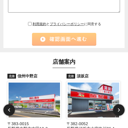
利用規約
と
プライバシーポリシー
に同意する
店舗案内
信州中野店
須坂店
北信
北信
〒383-0015
〒382-0052