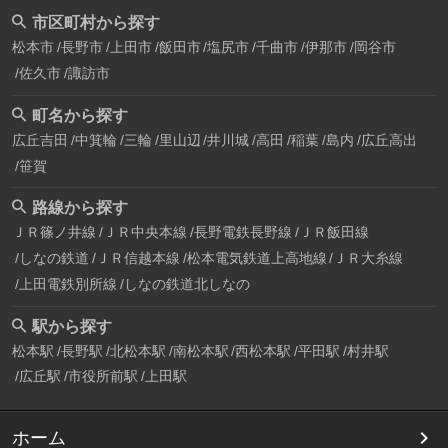
市区町村から探す
松本市
長野市
上田市
飯田市
塩尻市
千曲市
伊那市
岡谷市
佐久市
諏訪市
町名から探す
広丘吉田
中箕輪
三輪
里山辺
井川城
高田
稲葉
島内
広丘高出
笹賀
路線から探す
ＪＲ篠ノ井線
ＪＲ中央本線
長野電鉄長野線
ＪＲ飯田線
しなの鉄道
ＪＲ信越本線
松本電気鉄道上高地線
ＪＲ大糸線
上田電鉄別所線
しなの鉄道北しなの
駅から探す
松本駅
長野駅
北松本駅
南松本駅
西松本駅
平田駅
村井駅
広丘駅
市役所前駅
上田駅
ホーム