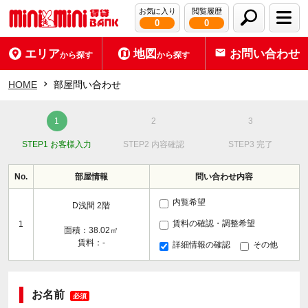
お気に入り
閲覧履歴
0
0
エリア
地図
お問い合わせ
から探す
から探す
HOME
部屋問い合わせ
STEP1 お客様入力
STEP2 内容確認
STEP3 完了
No.
部屋情報
問い合わせ内容
内覧希望
D浅間 2階
賃料の確認・調整希望
1
面積：38.02㎡
賃料：-
詳細情報の確認
その他
お名前
必須